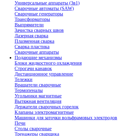
Универсальные аппараты (3в1)
Сварочные автоматы (SAW)
Сварочные генераторы
Трансформаторы
Выпрямители
Зачистка сварных швов
Лазерная сварка
Плазменная сварка
Сварка пластика
Сварочные аппараты
Подающие механизмы
Блоки жидкостного охлаждения
Строгачи канавок
Дистанционное управление
Тележки
Вращатели сварочные
Термопеналы
Угольники магнитные
Вытяжная вентиляция
Держатели сварочных горелок
Клапаны электромагнитные
Машинки для заточки вольфрамовых электродов
Печи
Столы сварочные
Тренажеры сварщика