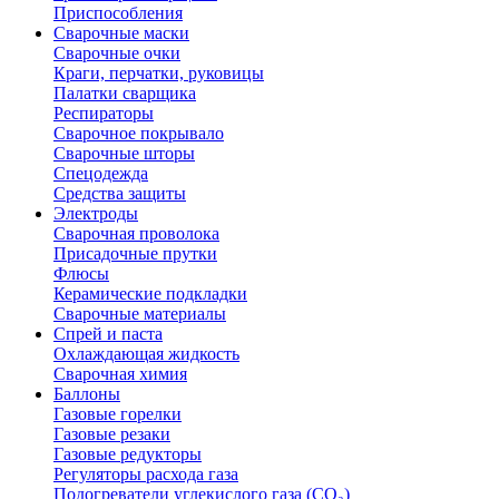
Приспособления
Сварочные маски
Сварочные очки
Краги, перчатки, руковицы
Палатки сварщика
Респираторы
Сварочное покрывало
Сварочные шторы
Спецодежда
Средства защиты
Электроды
Сварочная проволока
Присадочные прутки
Флюсы
Керамические подкладки
Сварочные материалы
Спрей и паста
Охлаждающая жидкость
Сварочная химия
Баллоны
Газовые горелки
Газовые резаки
Газовые редукторы
Регуляторы расхода газа
Подогреватели углекислого газа (CO₂)