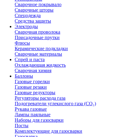
Сварочное покрывало
Сварочные шторы
Спецодежда
Средства защиты
Электроды
Сварочная проволока
Присадочные прутки
Флюсы
Керамические подкладки
Сварочные материалы
Спрей и паста
Охлаждающая жидкость
Сварочная химия
Баллоны
Газовые горелки
Газовые резаки
Газовые редукторы
Регуляторы расхода газа
Подогреватели углекислого газа (CO₂)
Рукава газовые
Лампы паяльные
Наборы для газосварки
Посты
Комплектующие для газосварки
Газосварка