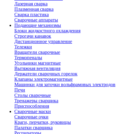
Лазерная сварка
Плазменная сварка
Сварка пластика
Сварочные аппараты
Подающие механизмы
Блоки жидкостного охлаждения
Строгачи канавок
Дистанционное управление
Тележки
Вращатели сварочные
Термопеналы
Угольники магнитные
Вытяжная вентиляция
Держатели сварочных горелок
Клапаны электромагнитные
Машинки для заточки вольфрамовых электродов
Печи
Столы сварочные
Тренажеры сварщика
Приспособления
Сварочные маски
Сварочные очки
Краги, перчатки, руковицы
Палатки сварщика
Респираторы