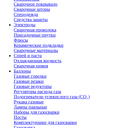
Сварочное покрывало
Сварочные шторы
Спецодежда
Средства защиты
Электроды
Сварочная проволока
Присадочные прутки
Флюсы
Керамические подкладки
Сварочные материалы
Спрей и паста
Охлаждающая жидкость
Сварочная химия
Баллоны
Газовые горелки
Газовые резаки
Газовые редукторы
Регуляторы расхода газа
Подогреватели углекислого газа (CO₂)
Рукава газовые
Лампы паяльные
Наборы для газосварки
Посты
Комплектующие для газосварки
Газосварка