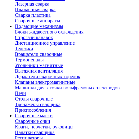
Лазерная сварка
Плазменная сварка
Сварка пластика
Сварочные аппараты
Подающие механизмы
Блоки жидкостного охлаждения
Строгачи канавок
Дистанционное управление
Тележки
Вращатели сварочные
Термопеналы
Угольники магнитные
Вытяжная вентиляция
Держатели сварочных горелок
Клапаны электромагнитные
Машинки для заточки вольфрамовых электродов
Печи
Столы сварочные
Тренажеры сварщика
Приспособления
Сварочные маски
Сварочные очки
Краги, перчатки, руковицы
Палатки сварщика
Респираторы