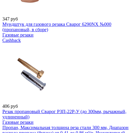
347
руб
Мундштук для газового резака Сварог 6290NX №000
(пропановый, в сборе)
Газовые резаки
Cashback
406
руб
Резак пропановый Сварог РЗП-22Р-У (до 300мм, рычажный,
удлиненный)
Газовые резаки
Пропан, Максимальная толщина реза стали 300 мм, Диапазон
расхода пропана (бутана) от 0,41 до 0,86 м³/ч, Инжекторный,