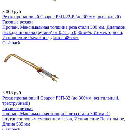
3 069
руб
Резак пропановый Сварог РЗП-22-Р (до 300мм, рычажный)
Газовые резаки
Пропан, Максимальная толщина реза стали 300 мм, Диапазон
расхода пропана (бутана) от 0,41 до 0,86 м³/ч, Инжекторный,
Исполнение Рычажное, Длина 486 мм
Cashback
3 818
руб
Резак пропановый Сварог РЗП-32 (до 300мм, вентильный,
трехтрубный)
Газовые резаки
Пропан, Максимальная толщина реза стали 300 мм, С
внутрисопловым смешением газов, Исполнение Вентильное,
Длина 535 мм
Cashback