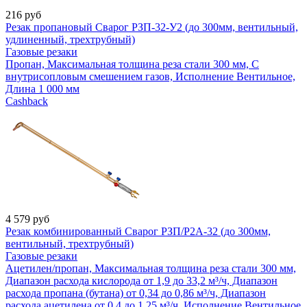
216
руб
Резак пропановый Сварог РЗП-32-У2 (до 300мм, вентильный,
удлиненный, трехтрубный)
Газовые резаки
Пропан, Максимальная толщина реза стали 300 мм, С
внутрисопловым смешением газов, Исполнение Вентильное,
Длина 1 000 мм
Cashback
4 579
руб
Резак комбинированный Сварог РЗП/Р2А-32 (до 300мм,
вентильный, трехтрубный)
Газовые резаки
Ацетилен/пропан, Максимальная толщина реза стали 300 мм,
Диапазон расхода кислорода от 1,9 до 33,2 м³/ч, Диапазон
расхода пропана (бутана) от 0,34 до 0,86 м³/ч, Диапазон
расхода ацетилена от 0,4 до 1,25 м³/ч, Исполнение Вентильное