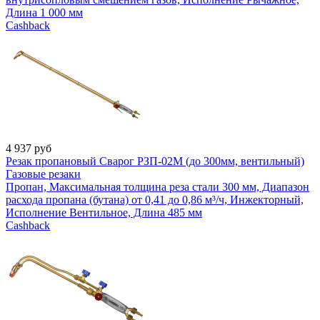
Длина 1 000 мм
Cashback
4 937
руб
Резак пропановый Сварог РЗП-02М (до 300мм, вентильный)
Газовые резаки
Пропан, Максимальная толщина реза стали 300 мм, Диапазон
расхода пропана (бутана) от 0,41 до 0,86 м³/ч, Инжекторный,
Исполнение Вентильное, Длина 485 мм
Cashback