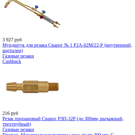
3 927
руб
Мундштук для резака Сварог № 1 Р2А-02М/22-Р (внутренний,
ацетилен)
Газовые резаки
Cashback
216
руб
Резак пропановый Сварог РЗП-32Р (до 300мм, рычажный,
трехтрубный)
Газовые резаки
Пропан, Максимальная толщина реза стали 300 мм, С