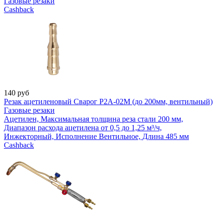
Газовые резаки
Cashback
140
руб
Резак ацетиленовый Сварог Р2А-02М (до 200мм, вентильный)
Газовые резаки
Ацетилен, Максимальная толщина реза стали 200 мм,
Диапазон расхода ацетилена от 0,5 до 1,25 м³/ч,
Инжекторный, Исполнение Вентильное, Длина 485 мм
Cashback