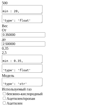
500
Вес
От
до
0,35
2,5
Модель
Используемый газ
бензино-кислородный
Ацетилен/пропан
Ацетилен