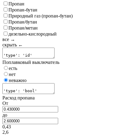
Пропан
Пропан-бутан
Природный газ (пропан-бутан)
Пропан/бутан
Пропан/метан
дизельно-кислородный
все →
скрыть ←
Поплавковый выключатель
есть
нет
неважно
Расход пропана
От
до
0,43
2,6