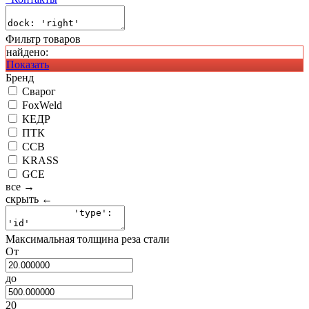
Фильтр товаров
найдено:
Показать
Бренд
Сварог
FoxWeld
КЕДР
ПТК
ССВ
KRASS
GCE
все →
скрыть ←
Максимальная толщина реза стали
От
до
20