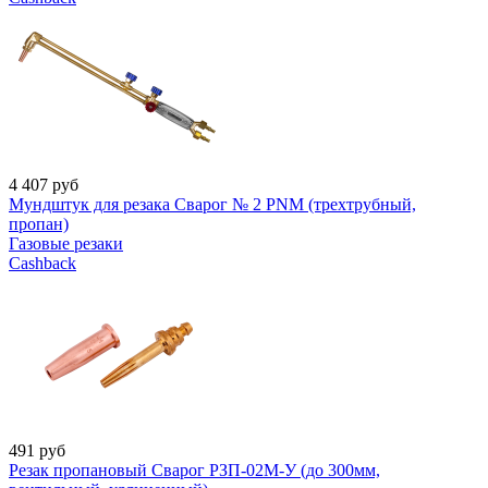
4 407
руб
Мундштук для резака Сварог № 2 PNM (трехтрубный,
пропан)
Газовые резаки
Cashback
491
руб
Резак пропановый Сварог РЗП-02М-У (до 300мм,