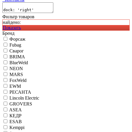
Фильтр товаров
найдено:
Показать
Бренд
Форсаж
Fubag
Сварог
BRIMA
BlueWeld
NEON
MARS
FoxWeld
EWM
РЕСАНТА
Lincoln Electric
GROVERS
ASEA
КЕДР
ESAB
Kemppi