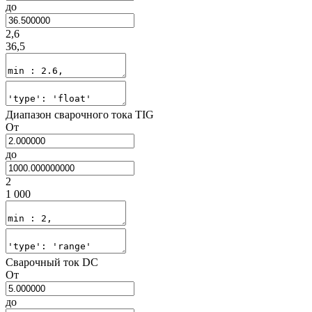
до
2,6
36,5
Диапазон сварочного тока TIG
От
до
2
1 000
Сварочный ток DC
От
до