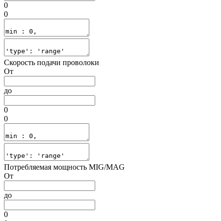
0
0
Скорость подачи проволоки
От
до
0
0
Потребляемая мощность MIG/MAG
От
до
0