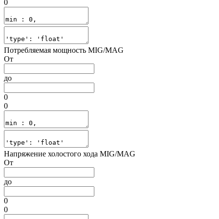
0
Потребляемая мощность MIG/MAG
От
до
0
0
Напряжение холостого хода MIG/MAG
От
до
0
0