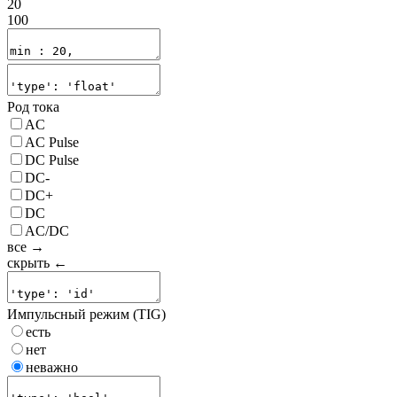
20
100
Род тока
AC
AC Pulse
DC Pulse
DC-
DC+
DC
AC/DC
все →
скрыть ←
Импульсный режим (TIG)
есть
нет
неважно