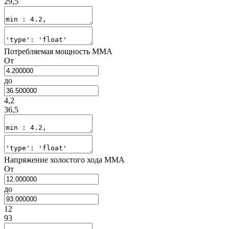
29,5
Потребляемая мощность MMA
От
до
4,2
36,5
Напряжение холостого хода MMA
От
до
12
93