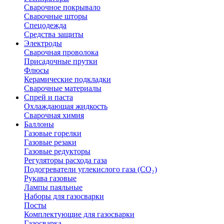
Сварочное покрывало
Сварочные шторы
Спецодежда
Средства защиты
Электроды
Сварочная проволока
Присадочные прутки
Флюсы
Керамические подкладки
Сварочные материалы
Спрей и паста
Охлаждающая жидкость
Сварочная химия
Баллоны
Газовые горелки
Газовые резаки
Газовые редукторы
Регуляторы расхода газа
Подогреватели углекислого газа (CO₂)
Рукава газовые
Лампы паяльные
Наборы для газосварки
Посты
Комплектующие для газосварки
Газосварка