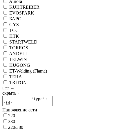
Aurora
KUHTREIBER
EVOSPARK
БАРС
GYS
ТСС
ПТК
STARTWELD
TORROS
ANDELI
TELWIN
HUGONG
ET-Welding (Flama)
ТЕНА
TRITON
все →
скрыть ←
Напряжение сети
220
380
220/380