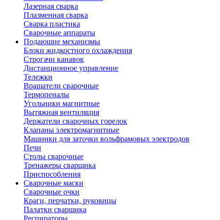
Лазерная сварка
Плазменная сварка
Сварка пластика
Сварочные аппараты
Подающие механизмы
Блоки жидкостного охлаждения
Строгачи канавок
Дистанционное управление
Тележки
Вращатели сварочные
Термопеналы
Угольники магнитные
Вытяжная вентиляция
Держатели сварочных горелок
Клапаны электромагнитные
Машинки для заточки вольфрамовых электродов
Печи
Столы сварочные
Тренажеры сварщика
Приспособления
Сварочные маски
Сварочные очки
Краги, перчатки, руковицы
Палатки сварщика
Респираторы