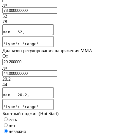
до
52
78
Диапазон регулирования напряжения MMA
От
до
20,2
44
Быстрый поджиг (Hot Start)
есть
нет
неважно