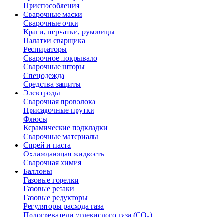
Приспособления
Сварочные маски
Сварочные очки
Краги, перчатки, руковицы
Палатки сварщика
Респираторы
Сварочное покрывало
Сварочные шторы
Спецодежда
Средства защиты
Электроды
Сварочная проволока
Присадочные прутки
Флюсы
Керамические подкладки
Сварочные материалы
Спрей и паста
Охлаждающая жидкость
Сварочная химия
Баллоны
Газовые горелки
Газовые резаки
Газовые редукторы
Регуляторы расхода газа
Подогреватели углекислого газа (CO₂)