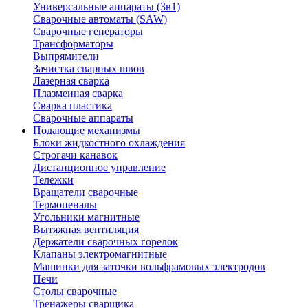
Универсальные аппараты (3в1)
Сварочные автоматы (SAW)
Сварочные генераторы
Трансформаторы
Выпрямители
Зачистка сварных швов
Лазерная сварка
Плазменная сварка
Сварка пластика
Сварочные аппараты
Подающие механизмы
Блоки жидкостного охлаждения
Строгачи канавок
Дистанционное управление
Тележки
Вращатели сварочные
Термопеналы
Угольники магнитные
Вытяжная вентиляция
Держатели сварочных горелок
Клапаны электромагнитные
Машинки для заточки вольфрамовых электродов
Печи
Столы сварочные
Тренажеры сварщика