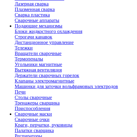
Лазерная сварка
Плазменная сварка
Сварка пластика
Сварочные аппараты
Подающие механизмы
Блоки жидкостного охлаждения
Строгачи канавок
Дистанционное управление
Тележки
Вращатели сварочные
Термопеналы
Угольники магнитные
Вытяжная вентиляция
Держатели сварочных горелок
Клапаны электромагнитные
Машинки для заточки вольфрамовых электродов
Печи
Столы сварочные
Тренажеры сварщика
Приспособления
Сварочные маски
Сварочные очки
Краги, перчатки, руковицы
Палатки сварщика
Респираторы