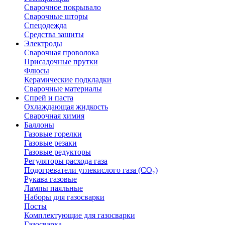
Сварочное покрывало
Сварочные шторы
Спецодежда
Средства защиты
Электроды
Сварочная проволока
Присадочные прутки
Флюсы
Керамические подкладки
Сварочные материалы
Спрей и паста
Охлаждающая жидкость
Сварочная химия
Баллоны
Газовые горелки
Газовые резаки
Газовые редукторы
Регуляторы расхода газа
Подогреватели углекислого газа (CO₂)
Рукава газовые
Лампы паяльные
Наборы для газосварки
Посты
Комплектующие для газосварки
Газосварка