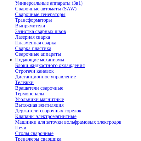
Универсальные аппараты (3в1)
Сварочные автоматы (SAW)
Сварочные генераторы
Трансформаторы
Выпрямители
Зачистка сварных швов
Лазерная сварка
Плазменная сварка
Сварка пластика
Сварочные аппараты
Подающие механизмы
Блоки жидкостного охлаждения
Строгачи канавок
Дистанционное управление
Тележки
Вращатели сварочные
Термопеналы
Угольники магнитные
Вытяжная вентиляция
Держатели сварочных горелок
Клапаны электромагнитные
Машинки для заточки вольфрамовых электродов
Печи
Столы сварочные
Тренажеры сварщика