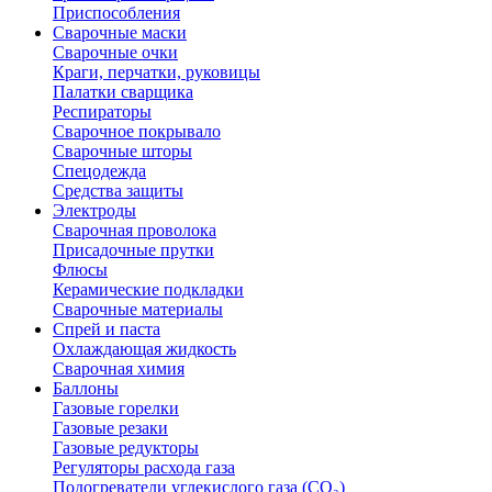
Приспособления
Сварочные маски
Сварочные очки
Краги, перчатки, руковицы
Палатки сварщика
Респираторы
Сварочное покрывало
Сварочные шторы
Спецодежда
Средства защиты
Электроды
Сварочная проволока
Присадочные прутки
Флюсы
Керамические подкладки
Сварочные материалы
Спрей и паста
Охлаждающая жидкость
Сварочная химия
Баллоны
Газовые горелки
Газовые резаки
Газовые редукторы
Регуляторы расхода газа
Подогреватели углекислого газа (CO₂)