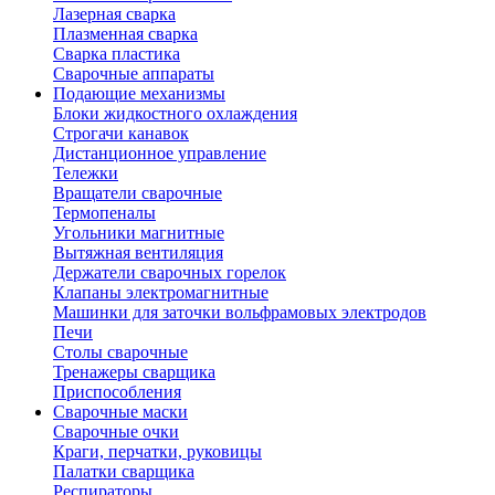
Лазерная сварка
Плазменная сварка
Сварка пластика
Сварочные аппараты
Подающие механизмы
Блоки жидкостного охлаждения
Строгачи канавок
Дистанционное управление
Тележки
Вращатели сварочные
Термопеналы
Угольники магнитные
Вытяжная вентиляция
Держатели сварочных горелок
Клапаны электромагнитные
Машинки для заточки вольфрамовых электродов
Печи
Столы сварочные
Тренажеры сварщика
Приспособления
Сварочные маски
Сварочные очки
Краги, перчатки, руковицы
Палатки сварщика
Респираторы