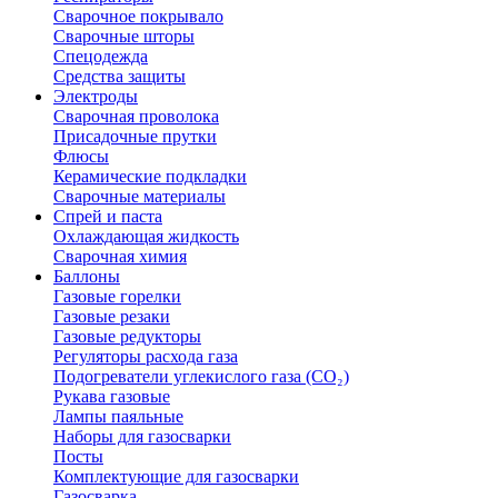
Сварочное покрывало
Сварочные шторы
Спецодежда
Средства защиты
Электроды
Сварочная проволока
Присадочные прутки
Флюсы
Керамические подкладки
Сварочные материалы
Спрей и паста
Охлаждающая жидкость
Сварочная химия
Баллоны
Газовые горелки
Газовые резаки
Газовые редукторы
Регуляторы расхода газа
Подогреватели углекислого газа (CO₂)
Рукава газовые
Лампы паяльные
Наборы для газосварки
Посты
Комплектующие для газосварки
Газосварка