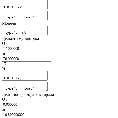
Модель
Диаметр мундштука
От
до
17
76
Диапазон расхода кислорода
От
до