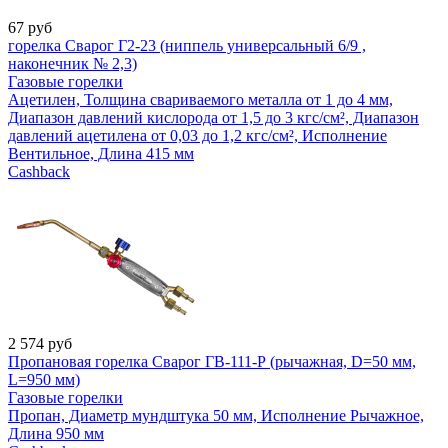
67
руб
горелка Сварог Г2-23 (ниппель универсальный 6/9 ,
наконечник № 2,3)
Газовые горелки
Ацетилен, Толщина свариваемого металла от 1 до 4 мм,
Диапазон давлений кислорода от 1,5 до 3 кгс/см², Диапазон
давлений ацетилена от 0,03 до 1,2 кгс/см², Исполнение
Вентильное, Длина 415 мм
Cashback
2 574
руб
Пропановая горелка Сварог ГВ-111-Р (рычажная, D=50 мм,
L=950 мм)
Газовые горелки
Пропан, Диаметр мундштука 50 мм, Исполнение Рычажное,
Длина 950 мм