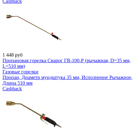
Cashback
1 448
руб
Пропановая горелка Сварог ГВ-100-Р (рычажная, D=35 мм,
L=510 мм)
Газовые горелки
Пропан, Диаметр мундштука 35 мм, Исполнение Рычажное,
Длина 510 мм
Cashback