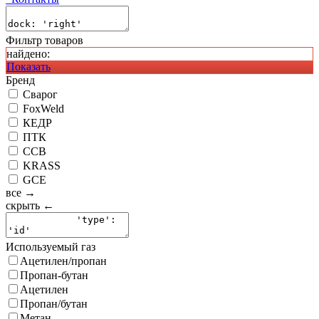
Фильтр товаров
найдено:
Показать
Бренд
Сварог
FoxWeld
КЕДР
ПТК
ССВ
KRASS
GCE
все →
скрыть ←
Используемый газ
Ацетилен/пропан
Пропан-бутан
Ацетилен
Пропан/бутан
Метан