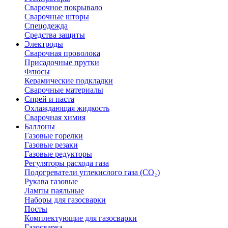
Сварочное покрывало
Сварочные шторы
Спецодежда
Средства защиты
Электроды
Сварочная проволока
Присадочные прутки
Флюсы
Керамические подкладки
Сварочные материалы
Спрей и паста
Охлаждающая жидкость
Сварочная химия
Баллоны
Газовые горелки
Газовые резаки
Газовые редукторы
Регуляторы расхода газа
Подогреватели углекислого газа (CO₂)
Рукава газовые
Лампы паяльные
Наборы для газосварки
Посты
Комплектующие для газосварки
Газосварка