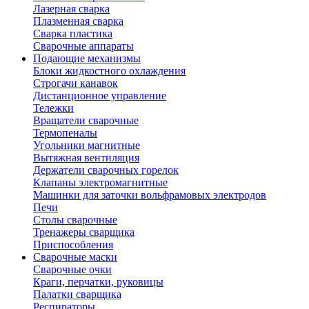
Лазерная сварка
Плазменная сварка
Сварка пластика
Сварочные аппараты
Подающие механизмы
Блоки жидкостного охлаждения
Строгачи канавок
Дистанционное управление
Тележки
Вращатели сварочные
Термопеналы
Угольники магнитные
Вытяжная вентиляция
Держатели сварочных горелок
Клапаны электромагнитные
Машинки для заточки вольфрамовых электродов
Печи
Столы сварочные
Тренажеры сварщика
Приспособления
Сварочные маски
Сварочные очки
Краги, перчатки, руковицы
Палатки сварщика
Респираторы