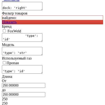
Фильтр товаров
найдено:
Показать
Бренд
FoxWeld
Модель
Используемый газ
Пропан
Длина
От
до
250
250