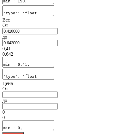
Вес
От
до
0,41
0,642
Цена
От
до
0
0