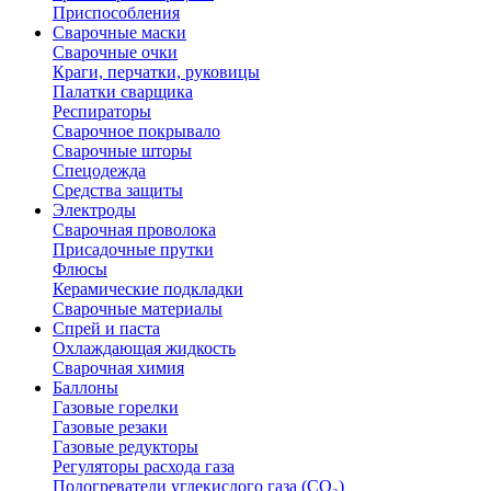
Приспособления
Сварочные маски
Сварочные очки
Краги, перчатки, руковицы
Палатки сварщика
Респираторы
Сварочное покрывало
Сварочные шторы
Спецодежда
Средства защиты
Электроды
Сварочная проволока
Присадочные прутки
Флюсы
Керамические подкладки
Сварочные материалы
Спрей и паста
Охлаждающая жидкость
Сварочная химия
Баллоны
Газовые горелки
Газовые резаки
Газовые редукторы
Регуляторы расхода газа
Подогреватели углекислого газа (CO₂)