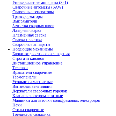
Универсальные аппараты (3в1)
Сварочные автоматы (SAW)
Сварочные генераторы
Трансформаторы
Выпрямители
Зачистка сварных швов
Лазерная сварка
Плазменная сварка
Сварка пластика
Сварочные аппараты
Подающие механизмы
Блоки жидкостного охлаждения
Строгачи канавок
Дистанционное управление
Тележки
Вращатели сварочные
Термопеналы
Угольники магнитные
Вытяжная вентиляция
Держатели сварочных горелок
Клапаны электромагнитные
Машинки для заточки вольфрамовых электродов
Печи
Столы сварочные
Тренажеры сварщика