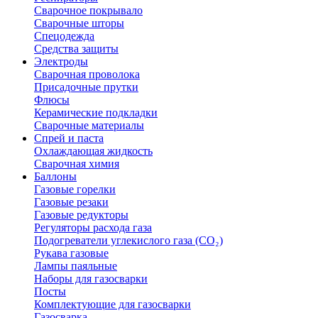
Сварочное покрывало
Сварочные шторы
Спецодежда
Средства защиты
Электроды
Сварочная проволока
Присадочные прутки
Флюсы
Керамические подкладки
Сварочные материалы
Спрей и паста
Охлаждающая жидкость
Сварочная химия
Баллоны
Газовые горелки
Газовые резаки
Газовые редукторы
Регуляторы расхода газа
Подогреватели углекислого газа (CO₂)
Рукава газовые
Лампы паяльные
Наборы для газосварки
Посты
Комплектующие для газосварки
Газосварка