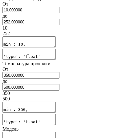
От
до
10
252
Температура прокалки
От
до
350
500
Модель