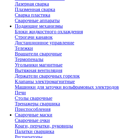
Лазерная сварка
Плазменная сварка
Сварка пластика
Сварочные аппараты
Подающие механизмы
Блоки жидкостного охлаждения
Строгачи канавок
Дистанционное управление
Тележки
Вращатели сварочные
Термопеналы
Угольники магнитные
Вытяжная вентиляция
Держатели сварочных горелок
Клапаны электромагнитные
Машинки для заточки вольфрамовых электродов
Печи
Столы сварочные
Тренажеры сварщика
Приспособления
Сварочные маски
Сварочные очки
Краги, перчатки, руковицы
Палатки сварщика
Респираторы