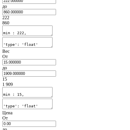
до
222
860
Вес
От
до
15
1 909
Цена
От
до