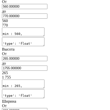
От
до
560
770
Высота
От
до
265
1 755
Ширина
От