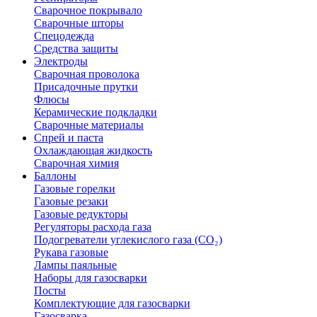
Сварочное покрывало
Сварочные шторы
Спецодежда
Средства защиты
Электроды
Сварочная проволока
Присадочные прутки
Флюсы
Керамические подкладки
Сварочные материалы
Спрей и паста
Охлаждающая жидкость
Сварочная химия
Баллоны
Газовые горелки
Газовые резаки
Газовые редукторы
Регуляторы расхода газа
Подогреватели углекислого газа (CO₂)
Рукава газовые
Лампы паяльные
Наборы для газосварки
Посты
Комплектующие для газосварки
Газосварка