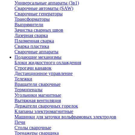
Универсальные аппараты (3в1)
Сварочные автоматы (SAW)
Сварочные генераторы
Трансформаторы
Выпрямители
Зачистка сварных швов
Лазерная сварка
Плазменная сварка
Сварка пластика
Сварочные аппараты
Подающие механизмы
Блоки жидкостного охлаждения
Строгачи канавок
Дистанционное управление
Тележки
Вращатели сварочные
Термопеналы
Угольники магнитные
Вытяжная вентиляция
Держатели сварочных горелок
Клапаны электромагнитные
Машинки для заточки вольфрамовых электродов
Печи
Столы сварочные
Тренажеры сварщика