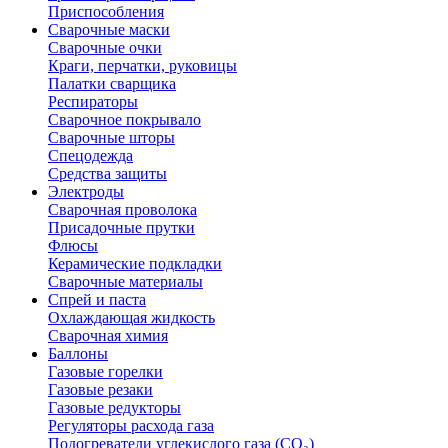
Приспособления
Сварочные маски
Сварочные очки
Краги, перчатки, руковицы
Палатки сварщика
Респираторы
Сварочное покрывало
Сварочные шторы
Спецодежда
Средства защиты
Электроды
Сварочная проволока
Присадочные прутки
Флюсы
Керамические подкладки
Сварочные материалы
Спрей и паста
Охлаждающая жидкость
Сварочная химия
Баллоны
Газовые горелки
Газовые резаки
Газовые редукторы
Регуляторы расхода газа
Подогреватели углекислого газа (CO₂)