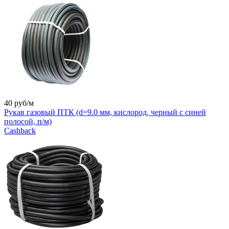
40
руб/м
Рукав газовый ПТК (d=9.0 мм, кислород, черный с синей
полосой, п/м)
Cashback