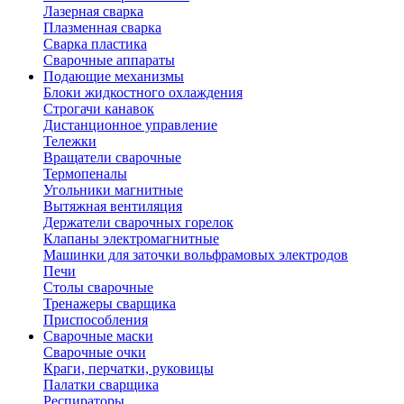
Лазерная сварка
Плазменная сварка
Сварка пластика
Сварочные аппараты
Подающие механизмы
Блоки жидкостного охлаждения
Строгачи канавок
Дистанционное управление
Тележки
Вращатели сварочные
Термопеналы
Угольники магнитные
Вытяжная вентиляция
Держатели сварочных горелок
Клапаны электромагнитные
Машинки для заточки вольфрамовых электродов
Печи
Столы сварочные
Тренажеры сварщика
Приспособления
Сварочные маски
Сварочные очки
Краги, перчатки, руковицы
Палатки сварщика
Респираторы