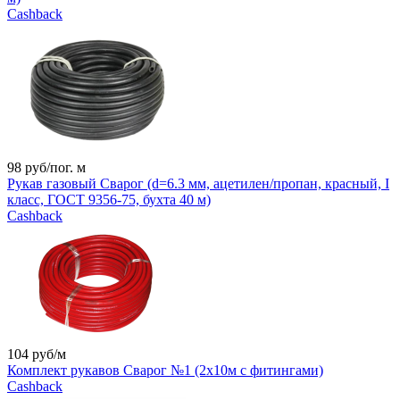
Cashback
98
руб/пог. м
Рукав газовый Сварог (d=6.3 мм, ацетилен/пропан, красный, I
класс, ГОСТ 9356-75, бухта 40 м)
Cashback
104
руб/м
Комплект рукавов Сварог №1 (2х10м с фитингами)
Cashback