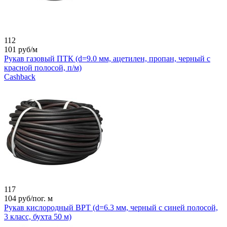
112
101
руб/м
Рукав газовый ПТК (d=9.0 мм, ацетилен, пропан, черный с
красной полосой, п/м)
Cashback
117
104
руб/пог. м
Рукав кислородный ВРТ (d=6.3 мм, черный с синей полосой,
3 класс, бухта 50 м)