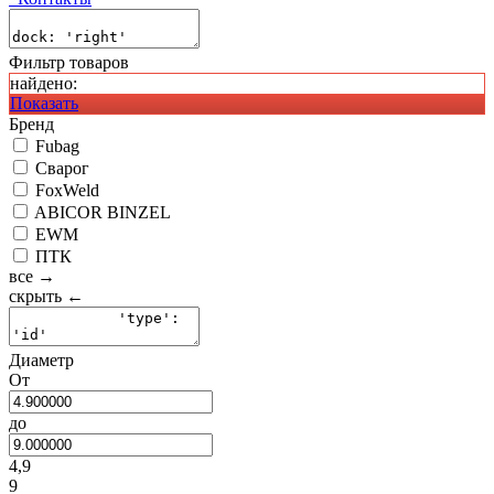
Фильтр товаров
найдено:
Показать
Бренд
Fubag
Сварог
FoxWeld
ABICOR BINZEL
EWM
ПТК
все →
скрыть ←
Диаметр
От
до
4,9
9