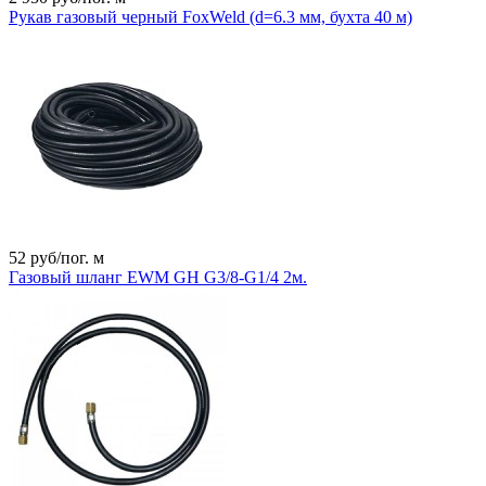
Рукав газовый черный FoxWeld (d=6.3 мм, бухта 40 м)
52
руб/пог. м
Газовый шланг EWM GH G3/8-G1/4 2м.