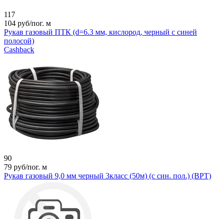
117
104
руб/пог. м
Рукав газовый ПТК (d=6.3 мм, кислород, черный с синей
полосой)
Cashback
90
79
руб/пог. м
Рукав газовый 9,0 мм черный 3класс (50м) (с син. пол.) (ВРТ)