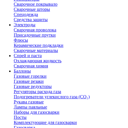
Сварочное покрывало
Сварочные шторы
Спецодежда
Средства защиты
Электроды
Сварочная проволока
Присадочные прутки
Флюсы
Керамические подкладки
Сварочные материалы
Спрей и паста
Охлаждающая жидкость
Сварочная химия
Баллоны
Газовые горелки
Газовые резаки
Газовые редукторы
Регуляторы расхода газа
Подогреватели углекислого газа (CO₂)
Рукава газовые
Лампы паяльные
Наборы для газосварки
Посты
Комплектующие для газосварки
Газосварка