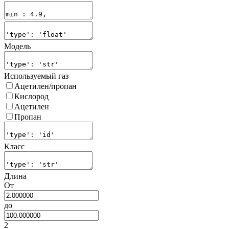
Модель
Используемый газ
Ацетилен/пропан
Кислород
Ацетилен
Пропан
Класс
Длина
От
до
2