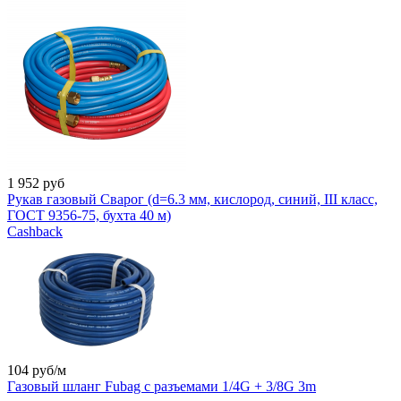
1 952
руб
Рукав газовый Сварог (d=6.3 мм, кислород, синий, III класс,
ГОСТ 9356-75, бухта 40 м)
Cashback
104
руб/м
Газовый шланг Fubag с разъемами 1/4G + 3/8G 3m