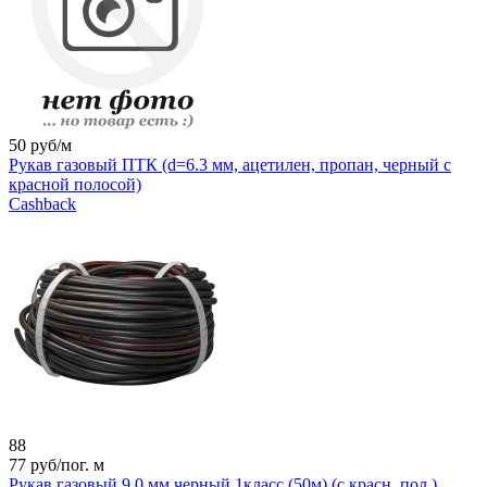
50
руб/м
Рукав газовый ПТК (d=6.3 мм, ацетилен, пропан, черный с
красной полосой)
Cashback
88
77
руб/пог. м
Рукав газовый 9,0 мм черный 1класс (50м) (с красн. пол.)