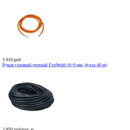
3 910
руб
Рукав газовый черный FoxWeld (d=9 мм, бухта 40 м)
2 950
руб/пог. м