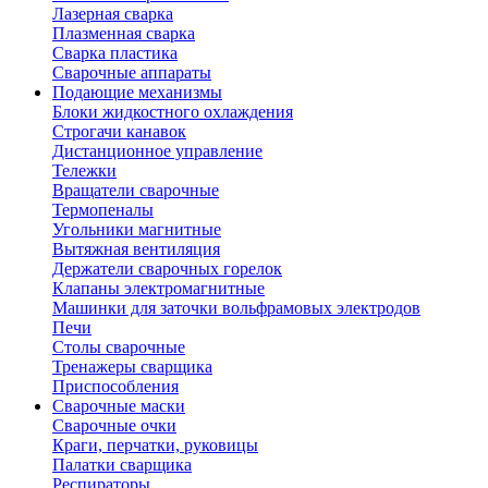
Лазерная сварка
Плазменная сварка
Сварка пластика
Сварочные аппараты
Подающие механизмы
Блоки жидкостного охлаждения
Строгачи канавок
Дистанционное управление
Тележки
Вращатели сварочные
Термопеналы
Угольники магнитные
Вытяжная вентиляция
Держатели сварочных горелок
Клапаны электромагнитные
Машинки для заточки вольфрамовых электродов
Печи
Столы сварочные
Тренажеры сварщика
Приспособления
Сварочные маски
Сварочные очки
Краги, перчатки, руковицы
Палатки сварщика
Респираторы