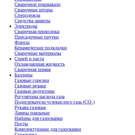
Сварочное покрывало
Сварочные шторы
Спецодежда
Средства защиты
Электроды
Сварочная проволока
Присадочные прутки
Флюсы
Керамические подкладки
Сварочные материалы
Спрей и паста
Охлаждающая жидкость
Сварочная химия
Баллоны
Газовые горелки
Газовые резаки
Газовые редукторы
Регуляторы расхода газа
Подогреватели углекислого газа (CO₂)
Рукава газовые
Лампы паяльные
Наборы для газосварки
Посты
Комплектующие для газосварки
Газосварка