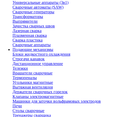
Универсальные аппараты (3в1)
Сварочные автоматы (SAW)
Сварочные генераторы
Трансформаторы
Выпрямители
Зачистка сварных швов
Лазерная сварка
Плазменная сварка
Сварка пластика
Сварочные аппараты
Подающие механизмы
Блоки жидкостного охлаждения
Строгачи канавок
Дистанционное управление
Тележки
Вращатели сварочные
Термопеналы
Угольники магнитные
Вытяжная вентиляция
Держатели сварочных горелок
Клапаны электромагнитные
Машинки для заточки вольфрамовых электродов
Печи
Столы сварочные
Тренажеры сварщика