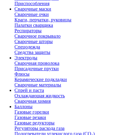
Приспособления
Сварочные маски
Сварочные очки
Краги, перчатки, руковицы
Палатки сварщика
Респираторы
Сварочное покрывало
Сварочные шторы
Спецодежда
Средства защиты
Электроды
Сварочная проволока
Присадочные прутки
Флюсы
Керамические подкладки
Сварочные материалы
Спрей и паста
Охлаждающая жидкость
Сварочная химия
Баллоны
Газовые горелки
Газовые резаки
Газовые редукторы
Регуляторы расхода газа
Подогреватели углекислого газа (CO₂)