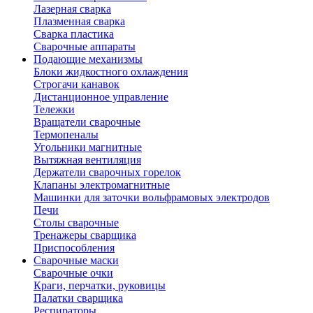
Лазерная сварка
Плазменная сварка
Сварка пластика
Сварочные аппараты
Подающие механизмы
Блоки жидкостного охлаждения
Строгачи канавок
Дистанционное управление
Тележки
Вращатели сварочные
Термопеналы
Угольники магнитные
Вытяжная вентиляция
Держатели сварочных горелок
Клапаны электромагнитные
Машинки для заточки вольфрамовых электродов
Печи
Столы сварочные
Тренажеры сварщика
Приспособления
Сварочные маски
Сварочные очки
Краги, перчатки, руковицы
Палатки сварщика
Респираторы