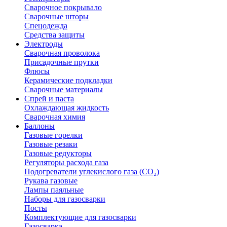
Сварочное покрывало
Сварочные шторы
Спецодежда
Средства защиты
Электроды
Сварочная проволока
Присадочные прутки
Флюсы
Керамические подкладки
Сварочные материалы
Спрей и паста
Охлаждающая жидкость
Сварочная химия
Баллоны
Газовые горелки
Газовые резаки
Газовые редукторы
Регуляторы расхода газа
Подогреватели углекислого газа (CO₂)
Рукава газовые
Лампы паяльные
Наборы для газосварки
Посты
Комплектующие для газосварки
Газосварка