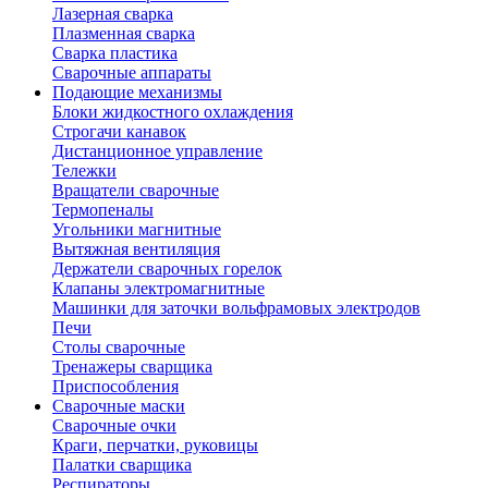
Лазерная сварка
Плазменная сварка
Сварка пластика
Сварочные аппараты
Подающие механизмы
Блоки жидкостного охлаждения
Строгачи канавок
Дистанционное управление
Тележки
Вращатели сварочные
Термопеналы
Угольники магнитные
Вытяжная вентиляция
Держатели сварочных горелок
Клапаны электромагнитные
Машинки для заточки вольфрамовых электродов
Печи
Столы сварочные
Тренажеры сварщика
Приспособления
Сварочные маски
Сварочные очки
Краги, перчатки, руковицы
Палатки сварщика
Респираторы