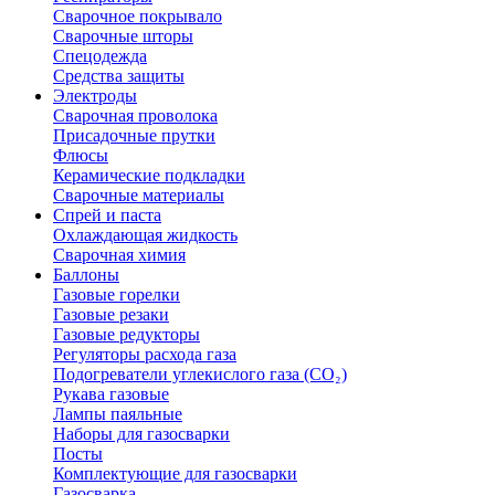
Сварочное покрывало
Сварочные шторы
Спецодежда
Средства защиты
Электроды
Сварочная проволока
Присадочные прутки
Флюсы
Керамические подкладки
Сварочные материалы
Спрей и паста
Охлаждающая жидкость
Сварочная химия
Баллоны
Газовые горелки
Газовые резаки
Газовые редукторы
Регуляторы расхода газа
Подогреватели углекислого газа (CO₂)
Рукава газовые
Лампы паяльные
Наборы для газосварки
Посты
Комплектующие для газосварки
Газосварка