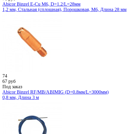
Abicor Binzel E-Cu M6, D=1.2/L=28мм
1,2 мм, Стальная (сплошная), Порошковая, М6, Длина 28 мм
74
67
руб
Под заказ
Abicor Binzel RF/MB/ABIMIG (D=0.8мм/L=3000мм)
0,8 мм, Длина 3 м