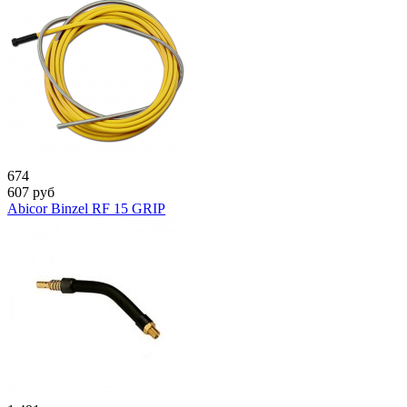
674
607
руб
Abicor Binzel RF 15 GRIP