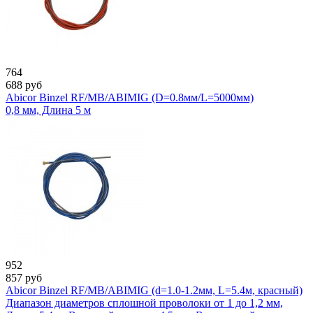
764
688
руб
Abicor Binzel RF/MB/ABIMIG (D=0.8мм/L=5000мм)
0,8 мм, Длина 5 м
952
857
руб
Abicor Binzel RF/MB/ABIMIG (d=1.0-1.2мм, L=5.4м, красный)
Диапазон диаметров сплошной проволоки от 1 до 1,2 мм,