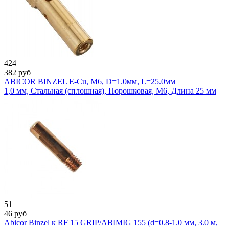
424
382
руб
ABICOR BINZEL E-Cu, M6, D=1.0мм, L=25.0мм
1,0 мм, Стальная (сплошная), Порошковая, М6, Длина 25 мм
51
46
руб
Abicor Binzel к RF 15 GRIP/ABIMIG 155 (d=0.8-1.0 мм, 3.0 м,