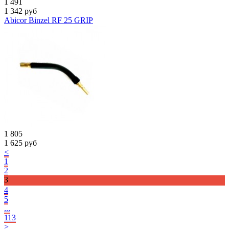
1 491
1 342
руб
Abicor Binzel RF 25 GRIP
1 805
1 625
руб
<
1
2
3
4
5
...
113
>