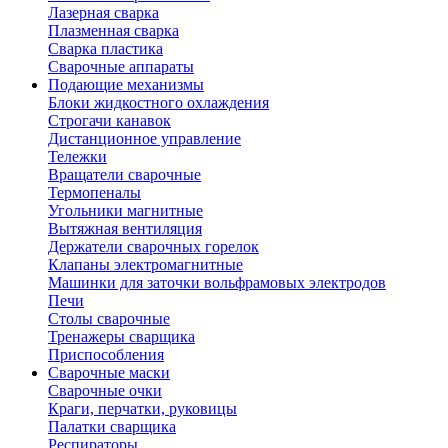
Лазерная сварка
Плазменная сварка
Сварка пластика
Сварочные аппараты
Подающие механизмы
Блоки жидкостного охлаждения
Строгачи канавок
Дистанционное управление
Тележки
Вращатели сварочные
Термопеналы
Угольники магнитные
Вытяжная вентиляция
Держатели сварочных горелок
Клапаны электромагнитные
Машинки для заточки вольфрамовых электродов
Печи
Столы сварочные
Тренажеры сварщика
Приспособления
Сварочные маски
Сварочные очки
Краги, перчатки, руковицы
Палатки сварщика
Респираторы