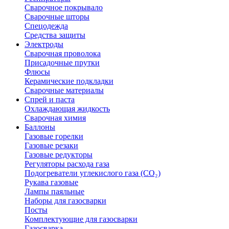
Сварочное покрывало
Сварочные шторы
Спецодежда
Средства защиты
Электроды
Сварочная проволока
Присадочные прутки
Флюсы
Керамические подкладки
Сварочные материалы
Спрей и паста
Охлаждающая жидкость
Сварочная химия
Баллоны
Газовые горелки
Газовые резаки
Газовые редукторы
Регуляторы расхода газа
Подогреватели углекислого газа (CO₂)
Рукава газовые
Лампы паяльные
Наборы для газосварки
Посты
Комплектующие для газосварки
Газосварка