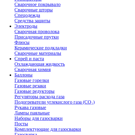
Сварочное покрывало
Сварочные шторы
Спецодежда
Средства защиты
Электроды
Сварочная проволока
Присадочные прутки
Флюсы
Керамические подкладки
Сварочные материалы
Спрей и паста
Охлаждающая жидкость
Сварочная химия
Баллоны
Газовые горелки
Газовые резаки
Газовые редукторы
Регуляторы расхода газа
Подогреватели углекислого газа (CO₂)
Рукава газовые
Лампы паяльные
Наборы для газосварки
Посты
Комплектующие для газосварки
Газосварка