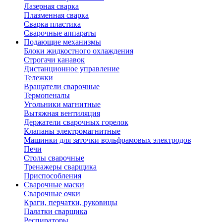
Лазерная сварка
Плазменная сварка
Сварка пластика
Сварочные аппараты
Подающие механизмы
Блоки жидкостного охлаждения
Строгачи канавок
Дистанционное управление
Тележки
Вращатели сварочные
Термопеналы
Угольники магнитные
Вытяжная вентиляция
Держатели сварочных горелок
Клапаны электромагнитные
Машинки для заточки вольфрамовых электродов
Печи
Столы сварочные
Тренажеры сварщика
Приспособления
Сварочные маски
Сварочные очки
Краги, перчатки, руковицы
Палатки сварщика
Респираторы