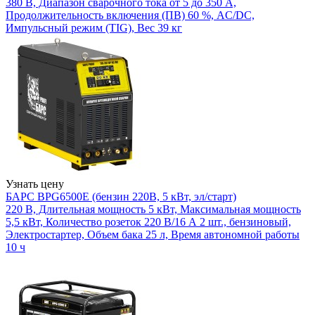
380 В, Диапазон сварочного тока от 5 до 350 А,
Продолжительность включения (ПВ) 60 %, AC/DC,
Импульсный режим (TIG), Вес 39 кг
Узнать цену
БАРС BPG6500E (бензин 220В, 5 кВт, эл/старт)
220 В, Длительная мощность 5 кВт, Максимальная мощность
5,5 кВт, Количество розеток 220 В/16 А 2 шт., бензиновый,
Электростартер, Объем бака 25 л, Время автономной работы
10 ч