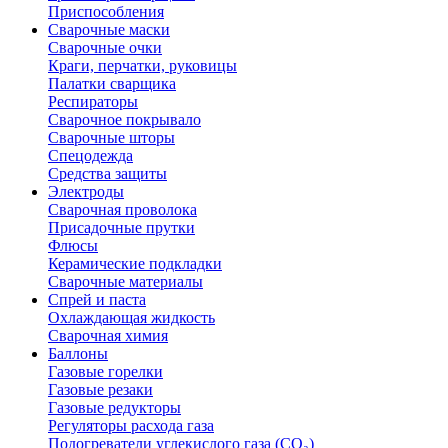
Приспособления
Сварочные маски
Сварочные очки
Краги, перчатки, руковицы
Палатки сварщика
Респираторы
Сварочное покрывало
Сварочные шторы
Спецодежда
Средства защиты
Электроды
Сварочная проволока
Присадочные прутки
Флюсы
Керамические подкладки
Сварочные материалы
Спрей и паста
Охлаждающая жидкость
Сварочная химия
Баллоны
Газовые горелки
Газовые резаки
Газовые редукторы
Регуляторы расхода газа
Подогреватели углекислого газа (CO₂)