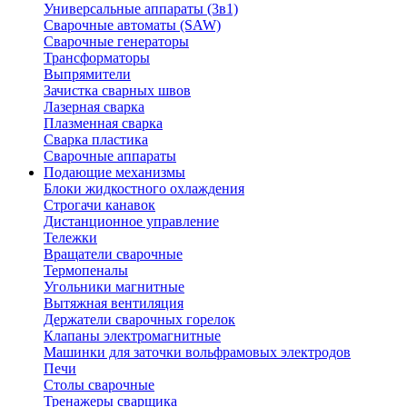
Универсальные аппараты (3в1)
Сварочные автоматы (SAW)
Сварочные генераторы
Трансформаторы
Выпрямители
Зачистка сварных швов
Лазерная сварка
Плазменная сварка
Сварка пластика
Сварочные аппараты
Подающие механизмы
Блоки жидкостного охлаждения
Строгачи канавок
Дистанционное управление
Тележки
Вращатели сварочные
Термопеналы
Угольники магнитные
Вытяжная вентиляция
Держатели сварочных горелок
Клапаны электромагнитные
Машинки для заточки вольфрамовых электродов
Печи
Столы сварочные
Тренажеры сварщика