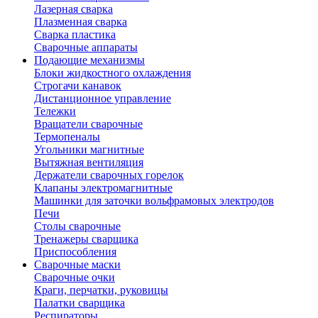
Лазерная сварка
Плазменная сварка
Сварка пластика
Сварочные аппараты
Подающие механизмы
Блоки жидкостного охлаждения
Строгачи канавок
Дистанционное управление
Тележки
Вращатели сварочные
Термопеналы
Угольники магнитные
Вытяжная вентиляция
Держатели сварочных горелок
Клапаны электромагнитные
Машинки для заточки вольфрамовых электродов
Печи
Столы сварочные
Тренажеры сварщика
Приспособления
Сварочные маски
Сварочные очки
Краги, перчатки, руковицы
Палатки сварщика
Респираторы