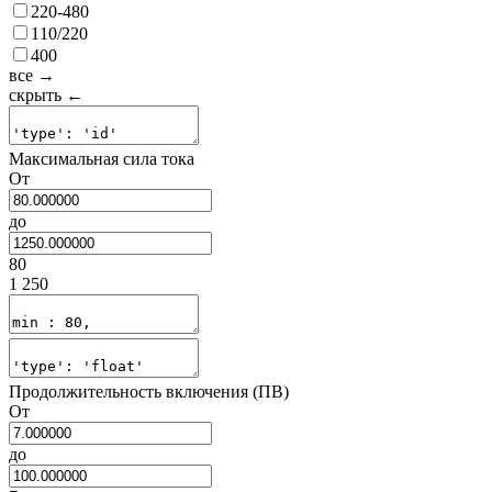
220-480
110/220
400
все →
скрыть ←
Максимальная сила тока
От
до
80
1 250
Продолжительность включения (ПВ)
От
до