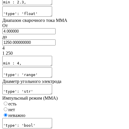
Диапазон сварочного тока MMA
От
до
4
1 250
Диаметр угольного электрода
Импульсный режим (ММА)
есть
нет
неважно