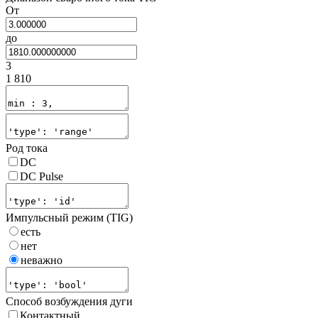
От
до
3
1 810
Род тока
DC
DC Pulse
Импульсный режим (TIG)
есть
нет
неважно
Способ возбуждения дуги
Контактный