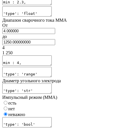
Диапазон сварочного тока MMA
От
до
4
1 250
Диаметр угольного электрода
Импульсный режим (ММА)
есть
нет
неважно