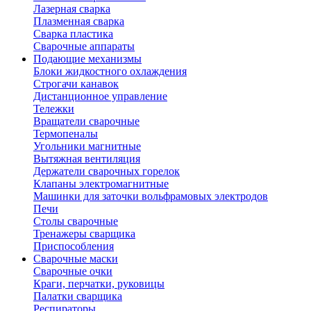
Лазерная сварка
Плазменная сварка
Сварка пластика
Сварочные аппараты
Подающие механизмы
Блоки жидкостного охлаждения
Строгачи канавок
Дистанционное управление
Тележки
Вращатели сварочные
Термопеналы
Угольники магнитные
Вытяжная вентиляция
Держатели сварочных горелок
Клапаны электромагнитные
Машинки для заточки вольфрамовых электродов
Печи
Столы сварочные
Тренажеры сварщика
Приспособления
Сварочные маски
Сварочные очки
Краги, перчатки, руковицы
Палатки сварщика
Респираторы