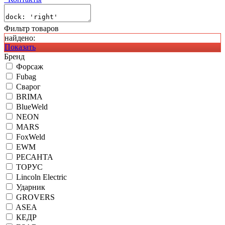
Фильтр товаров
найдено:
Показать
Бренд
Форсаж
Fubag
Сварог
BRIMA
BlueWeld
NEON
MARS
FoxWeld
EWM
РЕСАНТА
ТОРУС
Lincoln Electric
Ударник
GROVERS
ASEA
КЕДР