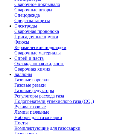
Сварочное покрывало
Сварочные шторы
Спецодежда
Средства защиты
Электроды
Сварочная проволока
Присадочные прутки
Флюсы
Керамические подкладки
Сварочные материалы
Спрей и паста
Охлаждающая жидкость
Сварочная химия
Баллоны
Газовые горелки
Газовые резаки
Газовые редукторы
Регуляторы расхода газа
Подогреватели углекислого газа (CO₂)
Рукава газовые
Лампы паяльные
Наборы для газосварки
Посты
Комплектующие для газосварки
Газосварка