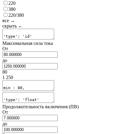
220
380
220/380
все →
скрыть ←
Максимальная сила тока
От
до
80
1 250
Продолжительность включения (ПВ)
От
до