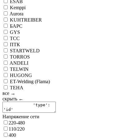
ESAB
Kemppi
Aurora
KUHTREIBER
БАРС
GYS
ТСС
ПТК
STARTWELD
TORROS
ANDELI
TELWIN
HUGONG
ET-Welding (Flama)
ТЕНА
все →
скрыть ←
Напряжение сети
220-480
110/220
400