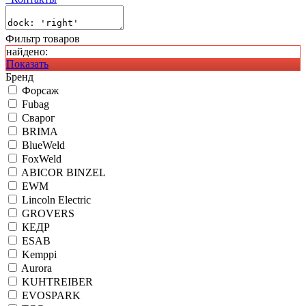
Фильтр товаров
найдено:
Показать
Бренд
Форсаж
Fubag
Сварог
BRIMA
BlueWeld
FoxWeld
ABICOR BINZEL
EWM
Lincoln Electric
GROVERS
КЕДР
ESAB
Kemppi
Aurora
KUHTREIBER
EVOSPARK