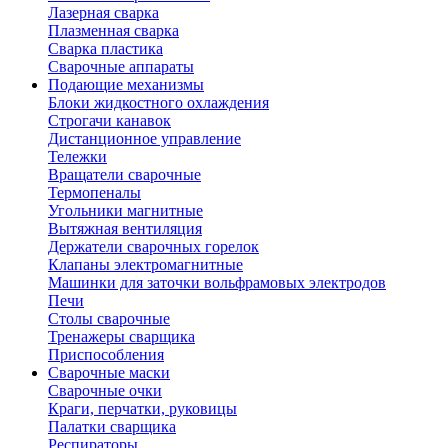
Лазерная сварка
Плазменная сварка
Сварка пластика
Сварочные аппараты
Подающие механизмы
Блоки жидкостного охлаждения
Строгачи канавок
Дистанционное управление
Тележки
Вращатели сварочные
Термопеналы
Угольники магнитные
Вытяжная вентиляция
Держатели сварочных горелок
Клапаны электромагнитные
Машинки для заточки вольфрамовых электродов
Печи
Столы сварочные
Тренажеры сварщика
Приспособления
Сварочные маски
Сварочные очки
Краги, перчатки, руковицы
Палатки сварщика
Респираторы