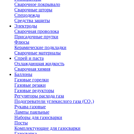
Сварочное покрывало
Сварочные шторы
Спецодежда
Средства защиты
Электроды
Сварочная проволока
Присадочные прутки
Флюсы
Керамические подкладки
Сварочные материалы
Спрей и паста
Охлаждающая жидкость
Сварочная химия
Баллоны
Газовые горелки
Газовые резаки
Газовые редукторы
Регуляторы расхода газа
Подогреватели углекислого газа (CO₂)
Рукава газовые
Лампы паяльные
Наборы для газосварки
Посты
Комплектующие для газосварки
Газосварка