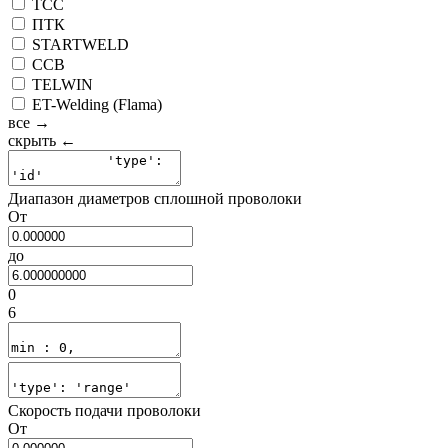
ТСС
ПТК
STARTWELD
ССВ
TELWIN
ET-Welding (Flama)
все →
скрыть ←
Диапазон диаметров сплошной проволоки
От
до
0
6
Скорость подачи проволоки
От