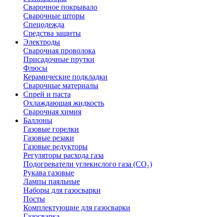
Сварочное покрывало
Сварочные шторы
Спецодежда
Средства защиты
Электроды
Сварочная проволока
Присадочные прутки
Флюсы
Керамические подкладки
Сварочные материалы
Спрей и паста
Охлаждающая жидкость
Сварочная химия
Баллоны
Газовые горелки
Газовые резаки
Газовые редукторы
Регуляторы расхода газа
Подогреватели углекислого газа (CO₂)
Рукава газовые
Лампы паяльные
Наборы для газосварки
Посты
Комплектующие для газосварки
Газосварка