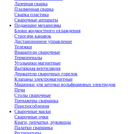
Лазерная сварка
Плазменная сварка
Сварка пластика
Сварочные аппараты
Подающие механизмы
Блоки жидкостного охлаждения
Строгачи канавок
Дистанционное управление
Тележки
Вращатели сварочные
Термопеналы
Угольники магнитные
Вытяжная вентиляция
Держатели сварочных горелок
Клапаны электромагнитные
Машинки для заточки вольфрамовых электродов
Печи
Столы сварочные
Тренажеры сварщика
Приспособления
Сварочные маски
Сварочные очки
Краги, перчатки, руковицы
Палатки сварщика
Респираторы