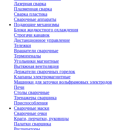
Лазерная сварка
Плазменная сварка
Сварка пластика
Сварочные аппараты
Подающие механизмы
Блоки жидкостного охлаждения
Строгачи канавок
Дистанционное управление
Тележки
Вращатели сварочные
Термопеналы
Угольники магнитные
Вытяжная вентиляция
Держатели сварочных горелок
Клапаны электромагнитные
Машинки для заточки вольфрамовых электродов
Печи
Столы сварочные
Тренажеры сварщика
Приспособления
Сварочные маски
Сварочные очки
Краги, перчатки, руковицы
Палатки сварщика
Респираторы