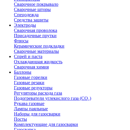
Сварочное покрывало
Сварочные шторы
Спецодежда
Средства защиты
Электроды
Сварочная проволока
Присадочные прутки
Флюсы
Керамические подкладки
Сварочные материалы
Спрей и паста
Охлаждающая жидкость
Сварочная химия
Баллоны
Газовые горелки
Газовые резаки
Газовые редукторы
Регуляторы расхода газа
Подогреватели углекислого газа (CO₂)
Рукава газовые
Лампы паяльные
Наборы для газосварки
Посты
Комплектующие для газосварки
Газосварка