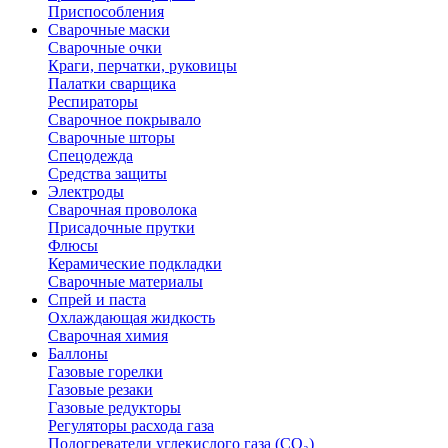
Приспособления
Сварочные маски
Сварочные очки
Краги, перчатки, руковицы
Палатки сварщика
Респираторы
Сварочное покрывало
Сварочные шторы
Спецодежда
Средства защиты
Электроды
Сварочная проволока
Присадочные прутки
Флюсы
Керамические подкладки
Сварочные материалы
Спрей и паста
Охлаждающая жидкость
Сварочная химия
Баллоны
Газовые горелки
Газовые резаки
Газовые редукторы
Регуляторы расхода газа
Подогреватели углекислого газа (CO₂)