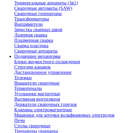
Универсальные аппараты (3в1)
Сварочные автоматы (SAW)
Сварочные генераторы
Трансформаторы
Выпрямители
Зачистка сварных швов
Лазерная сварка
Плазменная сварка
Сварка пластика
Сварочные аппараты
Подающие механизмы
Блоки жидкостного охлаждения
Строгачи канавок
Дистанционное управление
Тележки
Вращатели сварочные
Термопеналы
Угольники магнитные
Вытяжная вентиляция
Держатели сварочных горелок
Клапаны электромагнитные
Машинки для заточки вольфрамовых электродов
Печи
Столы сварочные
Тренажеры сварщика