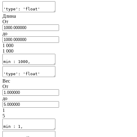
Длина
От
до
1 000
1 000
Вес
От
до
1
5