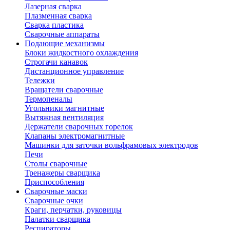
Лазерная сварка
Плазменная сварка
Сварка пластика
Сварочные аппараты
Подающие механизмы
Блоки жидкостного охлаждения
Строгачи канавок
Дистанционное управление
Тележки
Вращатели сварочные
Термопеналы
Угольники магнитные
Вытяжная вентиляция
Держатели сварочных горелок
Клапаны электромагнитные
Машинки для заточки вольфрамовых электродов
Печи
Столы сварочные
Тренажеры сварщика
Приспособления
Сварочные маски
Сварочные очки
Краги, перчатки, руковицы
Палатки сварщика
Респираторы