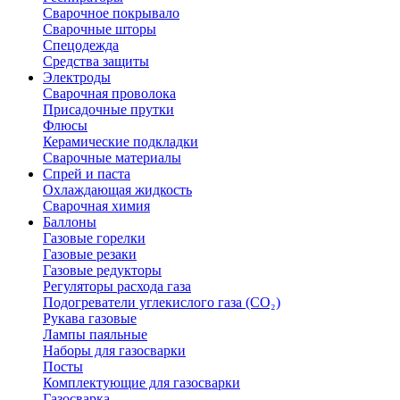
Сварочное покрывало
Сварочные шторы
Спецодежда
Средства защиты
Электроды
Сварочная проволока
Присадочные прутки
Флюсы
Керамические подкладки
Сварочные материалы
Спрей и паста
Охлаждающая жидкость
Сварочная химия
Баллоны
Газовые горелки
Газовые резаки
Газовые редукторы
Регуляторы расхода газа
Подогреватели углекислого газа (CO₂)
Рукава газовые
Лампы паяльные
Наборы для газосварки
Посты
Комплектующие для газосварки
Газосварка