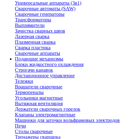
Универсальные аппараты (3в1)
Сварочные автоматы (SAW)
Сварочные генераторы
Трансформаторы
Выпрямители
Зачистка сварных швов
Лазерная сварка
Плазменная сварка
Сварка пластика
Сварочные аппараты
Подающие механизмы
Блоки жидкостного охлаждения
Строгачи канавок
Дистанционное управление
Тележки
Вращатели сварочные
Термопеналы
Угольники магнитные
Вытяжная вентиляция
Держатели сварочных горелок
Клапаны электромагнитные
Машинки для заточки вольфрамовых электродов
Печи
Столы сварочные
Тренажеры сварщика