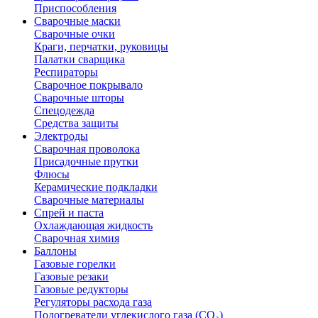
Приспособления
Сварочные маски
Сварочные очки
Краги, перчатки, руковицы
Палатки сварщика
Респираторы
Сварочное покрывало
Сварочные шторы
Спецодежда
Средства защиты
Электроды
Сварочная проволока
Присадочные прутки
Флюсы
Керамические подкладки
Сварочные материалы
Спрей и паста
Охлаждающая жидкость
Сварочная химия
Баллоны
Газовые горелки
Газовые резаки
Газовые редукторы
Регуляторы расхода газа
Подогреватели углекислого газа (CO₂)