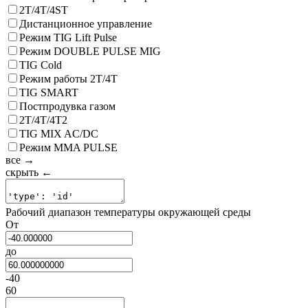
2T/4T/4ST
Дистанционное управление
Режим TIG Lift Pulse
Режим DOUBLE PULSE MIG
TIG Cold
Режим работы 2Т/4Т
TIG SMART
Постпродувка газом
2T/4T/4T2
TIG MIX AC/DC
Режим MMA PULSE
все →
скрыть ←
Рабочий диапазон температуры окружающей среды
От
до
-40
60