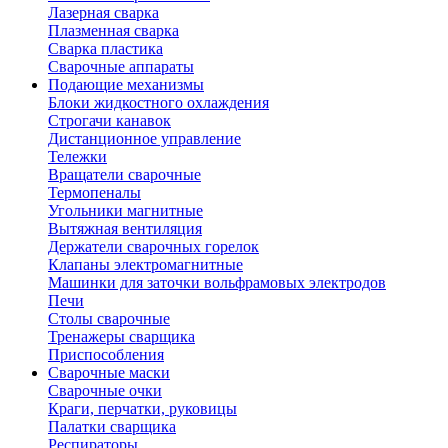
Лазерная сварка
Плазменная сварка
Сварка пластика
Сварочные аппараты
Подающие механизмы
Блоки жидкостного охлаждения
Строгачи канавок
Дистанционное управление
Тележки
Вращатели сварочные
Термопеналы
Угольники магнитные
Вытяжная вентиляция
Держатели сварочных горелок
Клапаны электромагнитные
Машинки для заточки вольфрамовых электродов
Печи
Столы сварочные
Тренажеры сварщика
Приспособления
Сварочные маски
Сварочные очки
Краги, перчатки, руковицы
Палатки сварщика
Респираторы