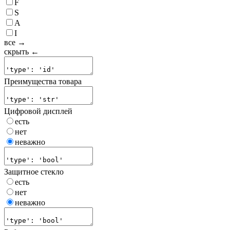
F
S
A
I
все →
скрыть ←
Преимущества товара
Цифровой дисплей
есть
нет
неважно
Защитное стекло
есть
нет
неважно