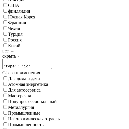
США
финляндия
Южная Корея
Франция
Чехия
Турция
Россия
Китай
все →
скрыть ←
Сфера применения
Для дома и дачи
Атомная энергетика
Для автосервиса
Мастерская
Полупрофессиональный
Металлургия
Промышленные
Нефтехимическая отрасль
Промышленность