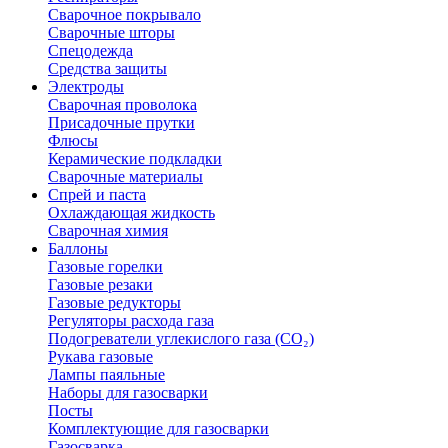
Сварочное покрывало
Сварочные шторы
Спецодежда
Средства защиты
Электроды
Сварочная проволока
Присадочные прутки
Флюсы
Керамические подкладки
Сварочные материалы
Спрей и паста
Охлаждающая жидкость
Сварочная химия
Баллоны
Газовые горелки
Газовые резаки
Газовые редукторы
Регуляторы расхода газа
Подогреватели углекислого газа (CO₂)
Рукава газовые
Лампы паяльные
Наборы для газосварки
Посты
Комплектующие для газосварки
Газосварка