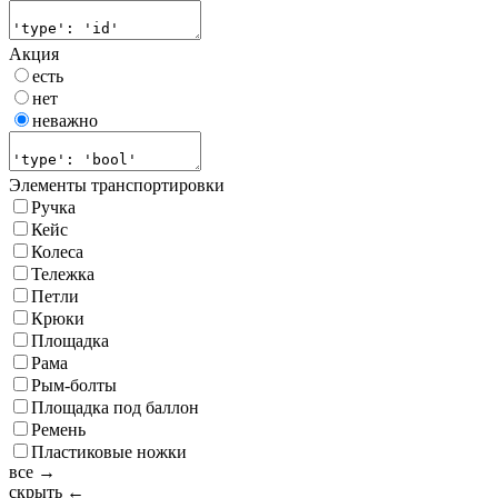
Акция
есть
нет
неважно
Элементы транспортировки
Ручка
Кейс
Колеса
Тележка
Петли
Крюки
Площадка
Рама
Рым-болты
Площадка под баллон
Ремень
Пластиковые ножки
все →
скрыть ←