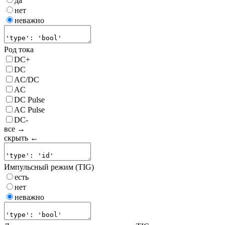
да
нет
неважно
Род тока
DC+
DC
AC/DC
AC
DC Pulse
AC Pulse
DC-
все →
скрыть ←
Импульсный режим (TIG)
есть
нет
неважно