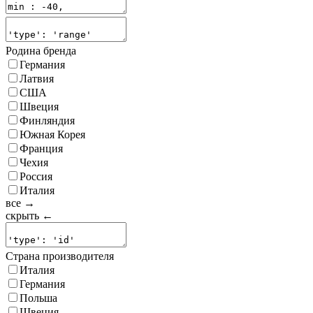
Родина бренда
Германия
Латвия
США
Швеция
Финляндия
Южная Корея
Франция
Чехия
Россия
Италия
все →
скрыть ←
Страна производителя
Италия
Германия
Польша
Швеция