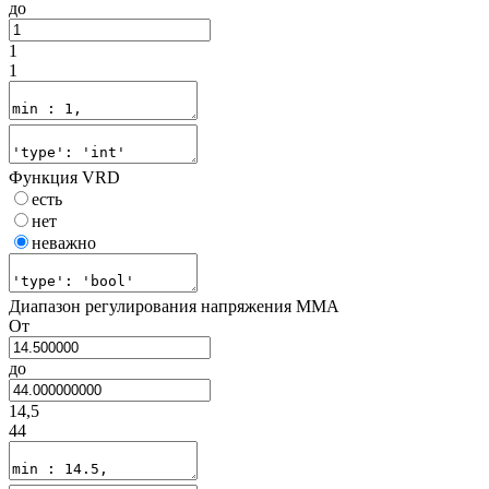
до
1
1
Функция VRD
есть
нет
неважно
Диапазон регулирования напряжения MMA
От
до
14,5
44