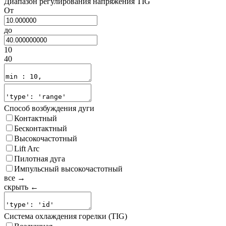
Диапазон регулирования напряжения TIG
От
до
10
40
Способ возбуждения дуги
Контактный
Бесконтактный
Высокочастотный
Lift Arc
Пилотная дуга
Импульсный высокочастотный
все →
скрыть ←
Система охлаждения горелки (TIG)