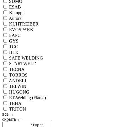
SDMO
ESAB
Kemppi
Aurora
KUHTREIBER
EVOSPARK
БАРС
GYS
ТСС
ПТК
SAFE WELDING
STARTWELD
TECNA
TORROS
ANDELI
TELWIN
HUGONG
ET-Welding (Flama)
ТЕНА
TRITON
все →
скрыть ←