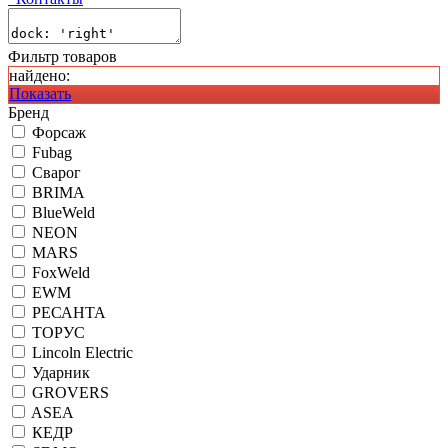
Фильтр товаров
найдено:
Показать
Бренд
Форсаж
Fubag
Сварог
BRIMA
BlueWeld
NEON
MARS
FoxWeld
EWM
РЕСАНТА
ТОРУС
Lincoln Electric
Ударник
GROVERS
ASEA
КЕДР