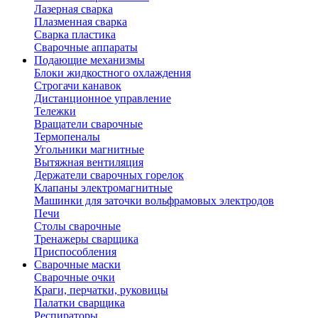
Лазерная сварка
Плазменная сварка
Сварка пластика
Сварочные аппараты
Подающие механизмы
Блоки жидкостного охлаждения
Строгачи канавок
Дистанционное управление
Тележки
Вращатели сварочные
Термопеналы
Угольники магнитные
Вытяжная вентиляция
Держатели сварочных горелок
Клапаны электромагнитные
Машинки для заточки вольфрамовых электродов
Печи
Столы сварочные
Тренажеры сварщика
Приспособления
Сварочные маски
Сварочные очки
Краги, перчатки, руковицы
Палатки сварщика
Респираторы