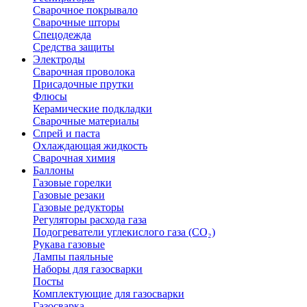
Сварочное покрывало
Сварочные шторы
Спецодежда
Средства защиты
Электроды
Сварочная проволока
Присадочные прутки
Флюсы
Керамические подкладки
Сварочные материалы
Спрей и паста
Охлаждающая жидкость
Сварочная химия
Баллоны
Газовые горелки
Газовые резаки
Газовые редукторы
Регуляторы расхода газа
Подогреватели углекислого газа (CO₂)
Рукава газовые
Лампы паяльные
Наборы для газосварки
Посты
Комплектующие для газосварки
Газосварка