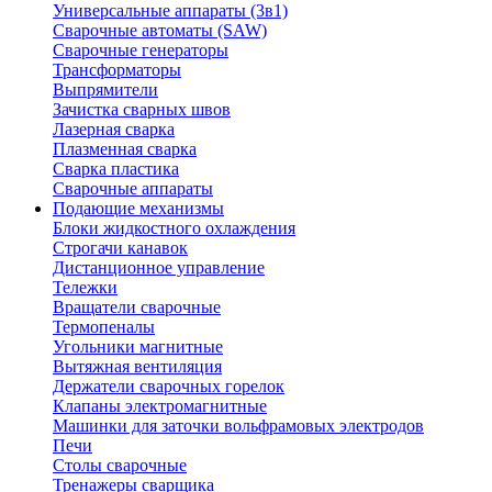
Универсальные аппараты (3в1)
Сварочные автоматы (SAW)
Сварочные генераторы
Трансформаторы
Выпрямители
Зачистка сварных швов
Лазерная сварка
Плазменная сварка
Сварка пластика
Сварочные аппараты
Подающие механизмы
Блоки жидкостного охлаждения
Строгачи канавок
Дистанционное управление
Тележки
Вращатели сварочные
Термопеналы
Угольники магнитные
Вытяжная вентиляция
Держатели сварочных горелок
Клапаны электромагнитные
Машинки для заточки вольфрамовых электродов
Печи
Столы сварочные
Тренажеры сварщика