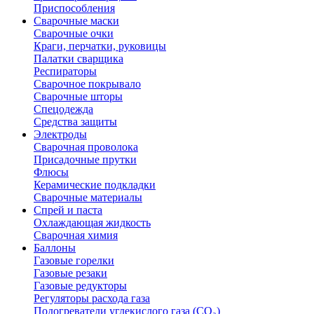
Приспособления
Сварочные маски
Сварочные очки
Краги, перчатки, руковицы
Палатки сварщика
Респираторы
Сварочное покрывало
Сварочные шторы
Спецодежда
Средства защиты
Электроды
Сварочная проволока
Присадочные прутки
Флюсы
Керамические подкладки
Сварочные материалы
Спрей и паста
Охлаждающая жидкость
Сварочная химия
Баллоны
Газовые горелки
Газовые резаки
Газовые редукторы
Регуляторы расхода газа
Подогреватели углекислого газа (CO₂)