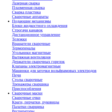
Лазерная сварка
Плазменная сварка
Сварка пластика
Сварочные аппараты
Подающие механизмы
Блоки жидкостного охлаждения
Строгачи канавок
Дистанционное управление
Тележки
Вращатели сварочные
Термопеналы
Угольники магнитные
Вытяжная вентиляция
Держатели сварочных горелок
Клапаны электромагнитные
Машинки для заточки вольфрамовых электродов
Печи
Столы сварочные
Тренажеры сварщика
Приспособления
Сварочные маски
Сварочные очки
Краги, перчатки, руковицы
Палатки сварщика
Респираторы