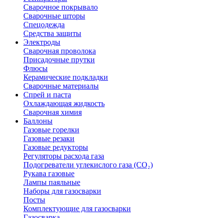
Сварочное покрывало
Сварочные шторы
Спецодежда
Средства защиты
Электроды
Сварочная проволока
Присадочные прутки
Флюсы
Керамические подкладки
Сварочные материалы
Спрей и паста
Охлаждающая жидкость
Сварочная химия
Баллоны
Газовые горелки
Газовые резаки
Газовые редукторы
Регуляторы расхода газа
Подогреватели углекислого газа (CO₂)
Рукава газовые
Лампы паяльные
Наборы для газосварки
Посты
Комплектующие для газосварки
Газосварка