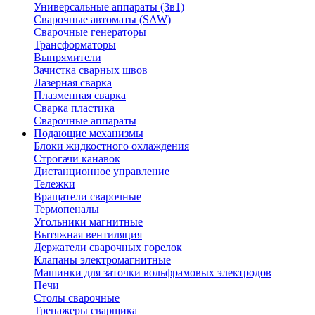
Универсальные аппараты (3в1)
Сварочные автоматы (SAW)
Сварочные генераторы
Трансформаторы
Выпрямители
Зачистка сварных швов
Лазерная сварка
Плазменная сварка
Сварка пластика
Сварочные аппараты
Подающие механизмы
Блоки жидкостного охлаждения
Строгачи канавок
Дистанционное управление
Тележки
Вращатели сварочные
Термопеналы
Угольники магнитные
Вытяжная вентиляция
Держатели сварочных горелок
Клапаны электромагнитные
Машинки для заточки вольфрамовых электродов
Печи
Столы сварочные
Тренажеры сварщика