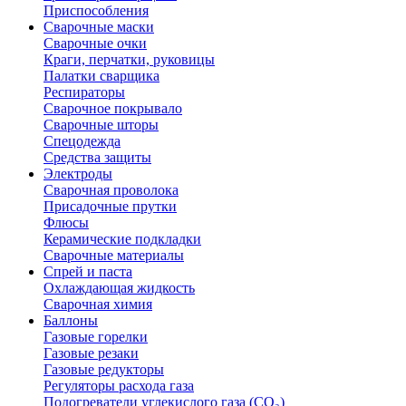
Приспособления
Сварочные маски
Сварочные очки
Краги, перчатки, руковицы
Палатки сварщика
Респираторы
Сварочное покрывало
Сварочные шторы
Спецодежда
Средства защиты
Электроды
Сварочная проволока
Присадочные прутки
Флюсы
Керамические подкладки
Сварочные материалы
Спрей и паста
Охлаждающая жидкость
Сварочная химия
Баллоны
Газовые горелки
Газовые резаки
Газовые редукторы
Регуляторы расхода газа
Подогреватели углекислого газа (CO₂)