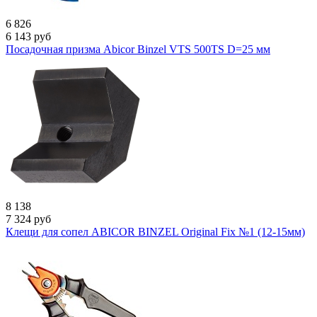
6 826
6 143
руб
Посадочная призма Abicor Binzel VTS 500TS D=25 мм
8 138
7 324
руб
Клещи для сопел ABICOR BINZEL Original Fix №1 (12-15мм)