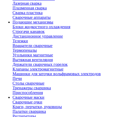
Лазерная сварка
Плазменная сварка
Сварка пластика
Сварочные аппараты
Подающие механизмы
Блоки жидкостного охлаждения
Строгачи канавок
Дистанционное управление
Тележки
Вращатели сварочные
Термопеналы
Угольники магнитные
Вытяжная вентиляция
Держатели сварочных горелок
Клапаны электромагнитные
Машинки для заточки вольфрамовых электродов
Печи
Столы сварочные
Тренажеры сварщика
Приспособления
Сварочные маски
Сварочные очки
Краги, перчатки, руковицы
Палатки сварщика
Респираторы