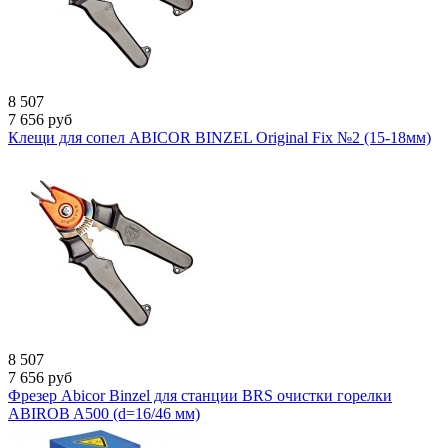
8 507
7 656
руб
Клещи для сопел ABICOR BINZEL Original Fix №2 (15-18мм)
8 507
7 656
руб
Фрезер Abicor Binzel для станции BRS очистки горелки
ABIROB A500 (d=16/46 мм)