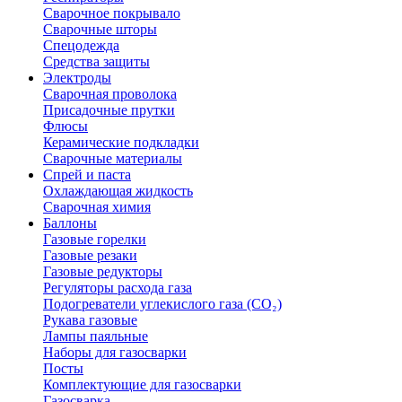
Сварочное покрывало
Сварочные шторы
Спецодежда
Средства защиты
Электроды
Сварочная проволока
Присадочные прутки
Флюсы
Керамические подкладки
Сварочные материалы
Спрей и паста
Охлаждающая жидкость
Сварочная химия
Баллоны
Газовые горелки
Газовые резаки
Газовые редукторы
Регуляторы расхода газа
Подогреватели углекислого газа (CO₂)
Рукава газовые
Лампы паяльные
Наборы для газосварки
Посты
Комплектующие для газосварки
Газосварка