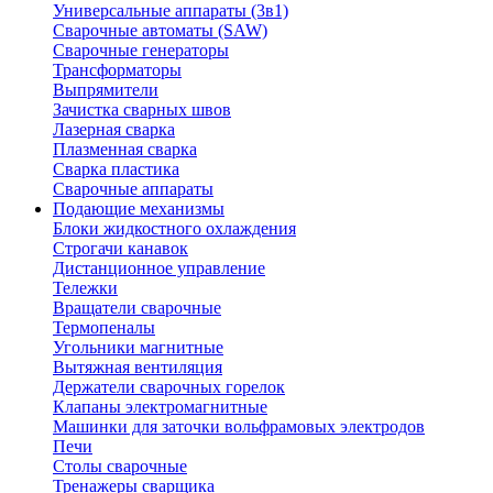
Универсальные аппараты (3в1)
Сварочные автоматы (SAW)
Сварочные генераторы
Трансформаторы
Выпрямители
Зачистка сварных швов
Лазерная сварка
Плазменная сварка
Сварка пластика
Сварочные аппараты
Подающие механизмы
Блоки жидкостного охлаждения
Строгачи канавок
Дистанционное управление
Тележки
Вращатели сварочные
Термопеналы
Угольники магнитные
Вытяжная вентиляция
Держатели сварочных горелок
Клапаны электромагнитные
Машинки для заточки вольфрамовых электродов
Печи
Столы сварочные
Тренажеры сварщика