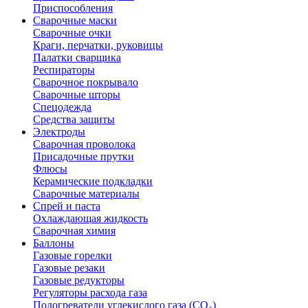
Приспособления
Сварочные маски
Сварочные очки
Краги, перчатки, руковицы
Палатки сварщика
Респираторы
Сварочное покрывало
Сварочные шторы
Спецодежда
Средства защиты
Электроды
Сварочная проволока
Присадочные прутки
Флюсы
Керамические подкладки
Сварочные материалы
Спрей и паста
Охлаждающая жидкость
Сварочная химия
Баллоны
Газовые горелки
Газовые резаки
Газовые редукторы
Регуляторы расхода газа
Подогреватели углекислого газа (CO₂)