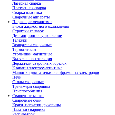
Лазерная сварка
Плазменная сварка
Сварка пластика
Сварочные аппараты
Подающие механизмы
Блоки жидкостного охлаждения
Строгачи канавок
Дистанционное управление
Тележки
Вращатели сварочные
Термопеналы
Угольники магнитные
Вытяжная вентиляция
Держатели сварочных горелок
Клапаны электромагнитные
Машинки для заточки вольфрамовых электродов
Печи
Столы сварочные
Тренажеры сварщика
Приспособления
Сварочные маски
Сварочные очки
Краги, перчатки, руковицы
Палатки сварщика
Респираторы