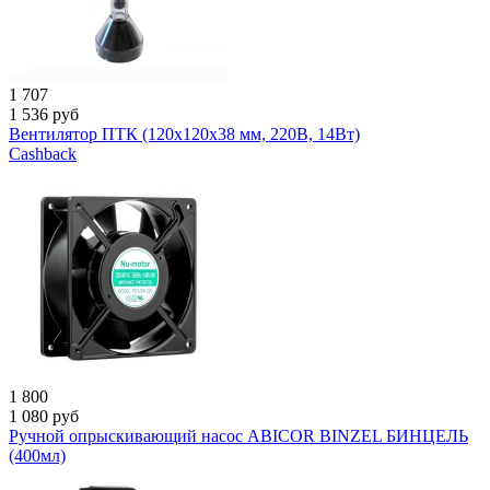
1 707
1 536
руб
Вентилятор ПТК (120х120х38 мм, 220В, 14Вт)
Cashback
1 800
1 080
руб
Ручной опрыскивающий насос ABICOR BINZEL БИНЦЕЛЬ
(400мл)