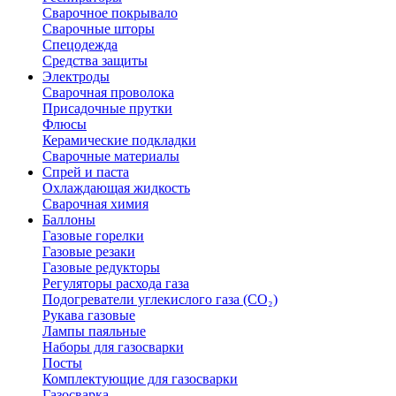
Сварочное покрывало
Сварочные шторы
Спецодежда
Средства защиты
Электроды
Сварочная проволока
Присадочные прутки
Флюсы
Керамические подкладки
Сварочные материалы
Спрей и паста
Охлаждающая жидкость
Сварочная химия
Баллоны
Газовые горелки
Газовые резаки
Газовые редукторы
Регуляторы расхода газа
Подогреватели углекислого газа (CO₂)
Рукава газовые
Лампы паяльные
Наборы для газосварки
Посты
Комплектующие для газосварки
Газосварка