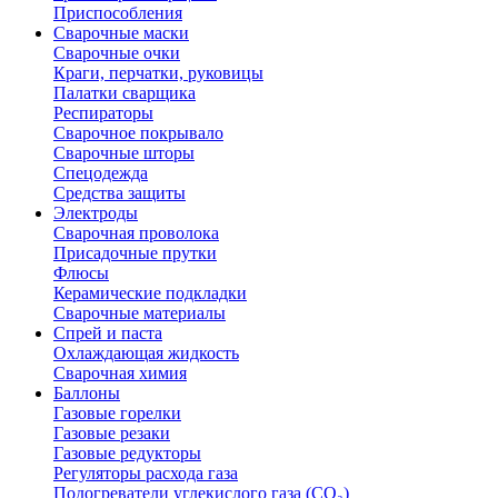
Приспособления
Сварочные маски
Сварочные очки
Краги, перчатки, руковицы
Палатки сварщика
Респираторы
Сварочное покрывало
Сварочные шторы
Спецодежда
Средства защиты
Электроды
Сварочная проволока
Присадочные прутки
Флюсы
Керамические подкладки
Сварочные материалы
Спрей и паста
Охлаждающая жидкость
Сварочная химия
Баллоны
Газовые горелки
Газовые резаки
Газовые редукторы
Регуляторы расхода газа
Подогреватели углекислого газа (CO₂)