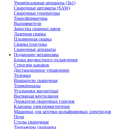
Универсальные аппараты (3в1)
Сварочные автоматы (SAW)
Сварочные генераторы
Трансформаторы
Выпрямители
Зачистка сварных швов
Лазерная сварка
Плазменная сварка
Сварка пластика
Сварочные аппараты
Подающие механизмы
Блоки жидкостного охлаждения
Строгачи канавок
Дистанционное управление
Тележки
Вращатели сварочные
Термопеналы
Угольники магнитные
Вытяжная вентиляция
Держатели сварочных горелок
Клапаны электромагнитные
Машинки для заточки вольфрамовых электродов
Печи
Столы сварочные
Тренажеры сварщика