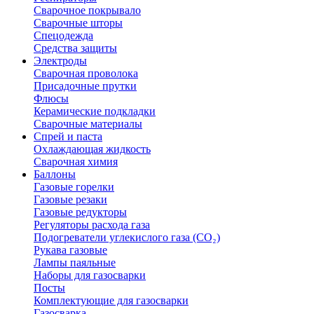
Сварочное покрывало
Сварочные шторы
Спецодежда
Средства защиты
Электроды
Сварочная проволока
Присадочные прутки
Флюсы
Керамические подкладки
Сварочные материалы
Спрей и паста
Охлаждающая жидкость
Сварочная химия
Баллоны
Газовые горелки
Газовые резаки
Газовые редукторы
Регуляторы расхода газа
Подогреватели углекислого газа (CO₂)
Рукава газовые
Лампы паяльные
Наборы для газосварки
Посты
Комплектующие для газосварки
Газосварка