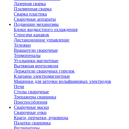
Лазерная сварка
Плазменная сварка
Сварка пластика
Сварочные аппараты
Подающие механизмы
Блоки жидкостного охлаждения
Строгачи канавок
Дистанционное управление
Тележки
Вращатели сварочные
Термопеналы
Угольники магнитные
Вытяжная вентиляция
Держатели сварочных горелок
Клапаны электромагнитные
Машинки для заточки вольфрамовых электродов
Печи
Столы сварочные
Тренажеры сварщика
Приспособления
Сварочные маски
Сварочные очки
Краги, перчатки, руковицы
Палатки сварщика
Респираторы