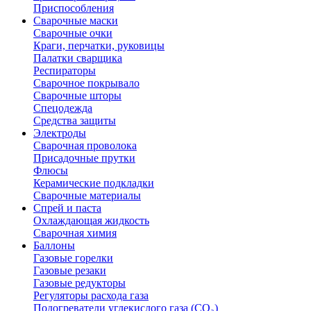
Приспособления
Сварочные маски
Сварочные очки
Краги, перчатки, руковицы
Палатки сварщика
Респираторы
Сварочное покрывало
Сварочные шторы
Спецодежда
Средства защиты
Электроды
Сварочная проволока
Присадочные прутки
Флюсы
Керамические подкладки
Сварочные материалы
Спрей и паста
Охлаждающая жидкость
Сварочная химия
Баллоны
Газовые горелки
Газовые резаки
Газовые редукторы
Регуляторы расхода газа
Подогреватели углекислого газа (CO₂)