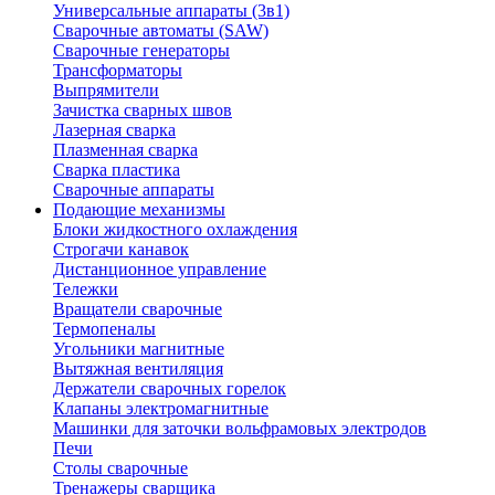
Универсальные аппараты (3в1)
Сварочные автоматы (SAW)
Сварочные генераторы
Трансформаторы
Выпрямители
Зачистка сварных швов
Лазерная сварка
Плазменная сварка
Сварка пластика
Сварочные аппараты
Подающие механизмы
Блоки жидкостного охлаждения
Строгачи канавок
Дистанционное управление
Тележки
Вращатели сварочные
Термопеналы
Угольники магнитные
Вытяжная вентиляция
Держатели сварочных горелок
Клапаны электромагнитные
Машинки для заточки вольфрамовых электродов
Печи
Столы сварочные
Тренажеры сварщика