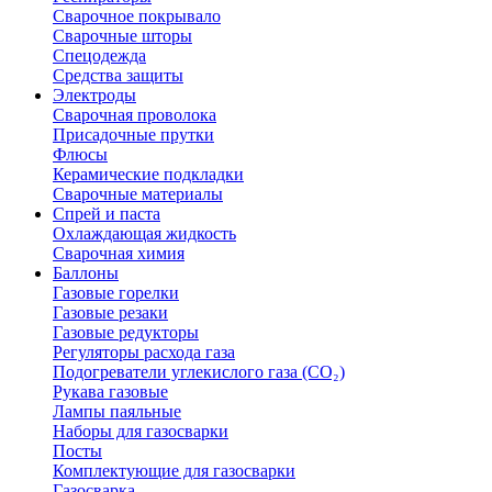
Сварочное покрывало
Сварочные шторы
Спецодежда
Средства защиты
Электроды
Сварочная проволока
Присадочные прутки
Флюсы
Керамические подкладки
Сварочные материалы
Спрей и паста
Охлаждающая жидкость
Сварочная химия
Баллоны
Газовые горелки
Газовые резаки
Газовые редукторы
Регуляторы расхода газа
Подогреватели углекислого газа (CO₂)
Рукава газовые
Лампы паяльные
Наборы для газосварки
Посты
Комплектующие для газосварки
Газосварка