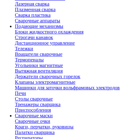
Лазерная сварка
Плазменная сварка
Сварка пластика
Сварочные аппараты
Подающие механизмы
Блоки жидкостного охлаждения
Строгачи канавок
Дистанционное управление
Тележки
Вращатели сварочные
Термопеналы
Угольники магнитные
Вытяжная вентиляция
Держатели сварочных горелок
Клапаны электромагнитные
Машинки для заточки вольфрамовых электродов
Печи
Столы сварочные
Тренажеры сварщика
Приспособления
Сварочные маски
Сварочные очки
Краги, перчатки, руковицы
Палатки сварщика
Респираторы