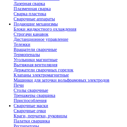
Лазерная сварка
Плазменная сварка
Сварка пластика
Сварочные аппараты
Подающие механизмы
Блоки жидкостного охлаждения
Строгачи канавок
Дистанционное управление
Тележки
Вращатели сварочные
Термопеналы
Угольники магнитные
Вытяжная вентиляция
Держатели сварочных горелок
Клапаны электромагнитные
Машинки для заточки вольфрамовых электродов
Печи
Столы сварочные
Тренажеры сварщика
Приспособления
Сварочные маски
Сварочные очки
Краги, перчатки, руковицы
Палатки сварщика
Респираторы