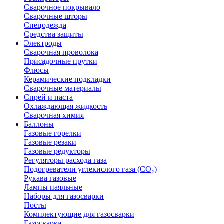
Сварочное покрывало
Сварочные шторы
Спецодежда
Средства защиты
Электроды
Сварочная проволока
Присадочные прутки
Флюсы
Керамические подкладки
Сварочные материалы
Спрей и паста
Охлаждающая жидкость
Сварочная химия
Баллоны
Газовые горелки
Газовые резаки
Газовые редукторы
Регуляторы расхода газа
Подогреватели углекислого газа (CO₂)
Рукава газовые
Лампы паяльные
Наборы для газосварки
Посты
Комплектующие для газосварки
Газосварка