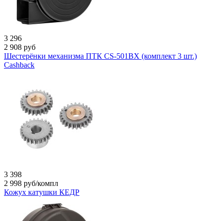
3 296
2 908
руб
Шестерёнки механизма ПТК CS-501BX (комплект 3 шт.)
Cashback
3 398
2 998
руб/компл
Кожух катушки КЕДР