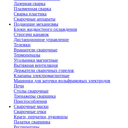
Лазерная сварка
Плазменная сварка
Сварка пластика
Сварочные аппараты
Подающие механизмы
Блоки жидкостного охлаждения
Строгачи канавок
Дистанционное управление
Тележки
Вращатели сварочные
Термопеналы
Угольники магнитные
Вытяжная вентиляция
Держатели сварочных горелок
Клапаны электромагнитные
Машинки для заточки вольфрамовых электродов
Печи
Столы сварочные
Тренажеры сварщика
Приспособления
Сварочные маски
Сварочные очки
Краги, перчатки, руковицы
Палатки сварщика
Респираторы