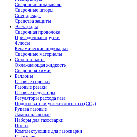
Сварочное покрывало
Сварочные шторы
Спецодежда
Средства защиты
Электроды
Сварочная проволока
Присадочные прутки
Флюсы
Керамические подкладки
Сварочные материалы
Спрей и паста
Охлаждающая жидкость
Сварочная химия
Баллоны
Газовые горелки
Газовые резаки
Газовые редукторы
Регуляторы расхода газа
Подогреватели углекислого газа (CO₂)
Рукава газовые
Лампы паяльные
Наборы для газосварки
Посты
Комплектующие для газосварки
Газосварка