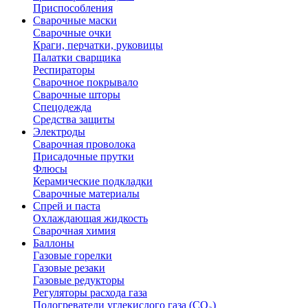
Приспособления
Сварочные маски
Сварочные очки
Краги, перчатки, руковицы
Палатки сварщика
Респираторы
Сварочное покрывало
Сварочные шторы
Спецодежда
Средства защиты
Электроды
Сварочная проволока
Присадочные прутки
Флюсы
Керамические подкладки
Сварочные материалы
Спрей и паста
Охлаждающая жидкость
Сварочная химия
Баллоны
Газовые горелки
Газовые резаки
Газовые редукторы
Регуляторы расхода газа
Подогреватели углекислого газа (CO₂)