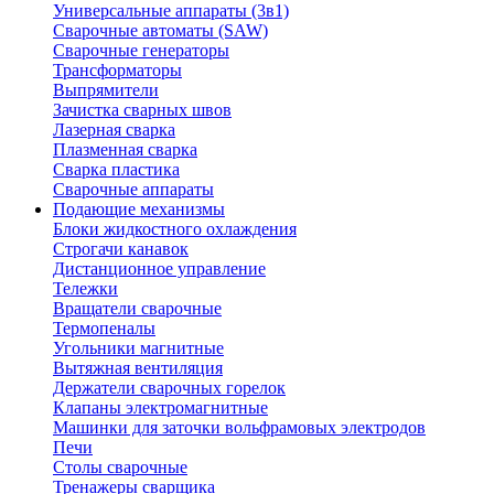
Универсальные аппараты (3в1)
Сварочные автоматы (SAW)
Сварочные генераторы
Трансформаторы
Выпрямители
Зачистка сварных швов
Лазерная сварка
Плазменная сварка
Сварка пластика
Сварочные аппараты
Подающие механизмы
Блоки жидкостного охлаждения
Строгачи канавок
Дистанционное управление
Тележки
Вращатели сварочные
Термопеналы
Угольники магнитные
Вытяжная вентиляция
Держатели сварочных горелок
Клапаны электромагнитные
Машинки для заточки вольфрамовых электродов
Печи
Столы сварочные
Тренажеры сварщика