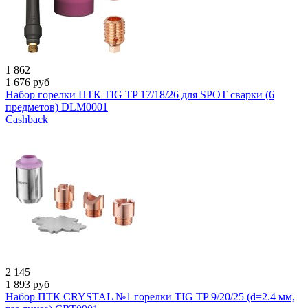
1 862
1 676
руб
Набор горелки ПТК TIG TP 17/18/26 для SPOT сварки (6
предметов) DLM0001
Cashback
2 145
1 893
руб
Набор ПТК CRYSTAL №1 горелки TIG TP 9/20/25 (d=2.4 мм,