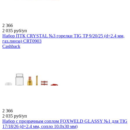
2 366
2 035
руб/уп
Набор ПТК CRYSTAL №3 горелки TIG TP 9/20/25 (d=2.4 мм,
газ.линза) CRT0903
Cashback
2 366
2 035
руб/уп
Набор с прозрачным соплом FOXWELD GLASSY №1 для TIG
17/18/26 (d=2.4 мм, сопло 10.0х30 мм)