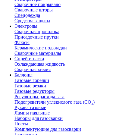
Сварочное покрывало
Сварочные шторы
Спецодежда
Средства защиты
Электроды
Сварочная проволока
Присадочные прутки
Флюсы
Керамические подкладки
Сварочные материалы
Спрей и паста
Охлаждающая жидкость
Сварочная химия
Баллоны
Газовые горелки
Газовые резаки
Газовые редукторы
Регуляторы расхода газа
Подогреватели углекислого газа (CO₂)
Рукава газовые
Лампы паяльные
Наборы для газосварки
Посты
Комплектующие для газосварки
Газосварка