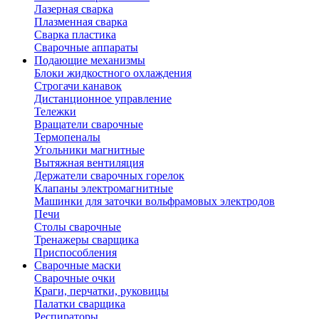
Лазерная сварка
Плазменная сварка
Сварка пластика
Сварочные аппараты
Подающие механизмы
Блоки жидкостного охлаждения
Строгачи канавок
Дистанционное управление
Тележки
Вращатели сварочные
Термопеналы
Угольники магнитные
Вытяжная вентиляция
Держатели сварочных горелок
Клапаны электромагнитные
Машинки для заточки вольфрамовых электродов
Печи
Столы сварочные
Тренажеры сварщика
Приспособления
Сварочные маски
Сварочные очки
Краги, перчатки, руковицы
Палатки сварщика
Респираторы