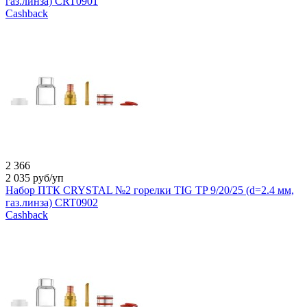
газ.линза) CRT0901
Cashback
2 366
2 035
руб/уп
Набор ПТК CRYSTAL №2 горелки TIG TP 9/20/25 (d=2.4 мм,
газ.линза) CRT0902
Cashback