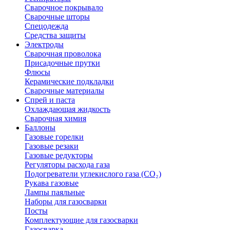
Сварочное покрывало
Сварочные шторы
Спецодежда
Средства защиты
Электроды
Сварочная проволока
Присадочные прутки
Флюсы
Керамические подкладки
Сварочные материалы
Спрей и паста
Охлаждающая жидкость
Сварочная химия
Баллоны
Газовые горелки
Газовые резаки
Газовые редукторы
Регуляторы расхода газа
Подогреватели углекислого газа (CO₂)
Рукава газовые
Лампы паяльные
Наборы для газосварки
Посты
Комплектующие для газосварки
Газосварка