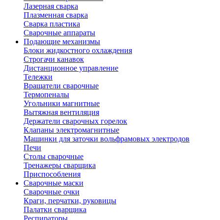
Лазерная сварка
Плазменная сварка
Сварка пластика
Сварочные аппараты
Подающие механизмы
Блоки жидкостного охлаждения
Строгачи канавок
Дистанционное управление
Тележки
Вращатели сварочные
Термопеналы
Угольники магнитные
Вытяжная вентиляция
Держатели сварочных горелок
Клапаны электромагнитные
Машинки для заточки вольфрамовых электродов
Печи
Столы сварочные
Тренажеры сварщика
Приспособления
Сварочные маски
Сварочные очки
Краги, перчатки, руковицы
Палатки сварщика
Респираторы