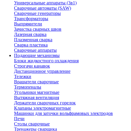
Универсальные аппараты (3в1)
Сварочные автоматы (SAW)
Сварочные генераторы
Трансформаторы
Выпрямители
Зачистка сварных швов
Лазерная сварка
Плазменная сварка
Сварка пластика
Сварочные аппараты
Подающие механизмы
Блоки жидкостного охлаждения
Строгачи канавок
Дистанционное управление
Тележки
Вращатели сварочные
Термопеналы
Угольники магнитные
Вытяжная вентиляция
Держатели сварочных горелок
Клапаны электромагнитные
Машинки для заточки вольфрамовых электродов
Печи
Столы сварочные
Тренажеры сварщика