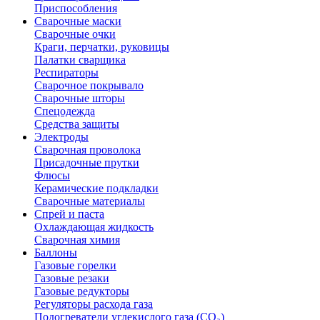
Приспособления
Сварочные маски
Сварочные очки
Краги, перчатки, руковицы
Палатки сварщика
Респираторы
Сварочное покрывало
Сварочные шторы
Спецодежда
Средства защиты
Электроды
Сварочная проволока
Присадочные прутки
Флюсы
Керамические подкладки
Сварочные материалы
Спрей и паста
Охлаждающая жидкость
Сварочная химия
Баллоны
Газовые горелки
Газовые резаки
Газовые редукторы
Регуляторы расхода газа
Подогреватели углекислого газа (CO₂)