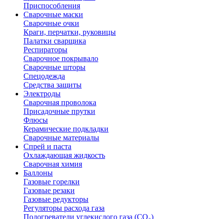
Приспособления
Сварочные маски
Сварочные очки
Краги, перчатки, руковицы
Палатки сварщика
Респираторы
Сварочное покрывало
Сварочные шторы
Спецодежда
Средства защиты
Электроды
Сварочная проволока
Присадочные прутки
Флюсы
Керамические подкладки
Сварочные материалы
Спрей и паста
Охлаждающая жидкость
Сварочная химия
Баллоны
Газовые горелки
Газовые резаки
Газовые редукторы
Регуляторы расхода газа
Подогреватели углекислого газа (CO₂)