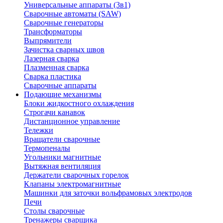
Универсальные аппараты (3в1)
Сварочные автоматы (SAW)
Сварочные генераторы
Трансформаторы
Выпрямители
Зачистка сварных швов
Лазерная сварка
Плазменная сварка
Сварка пластика
Сварочные аппараты
Подающие механизмы
Блоки жидкостного охлаждения
Строгачи канавок
Дистанционное управление
Тележки
Вращатели сварочные
Термопеналы
Угольники магнитные
Вытяжная вентиляция
Держатели сварочных горелок
Клапаны электромагнитные
Машинки для заточки вольфрамовых электродов
Печи
Столы сварочные
Тренажеры сварщика