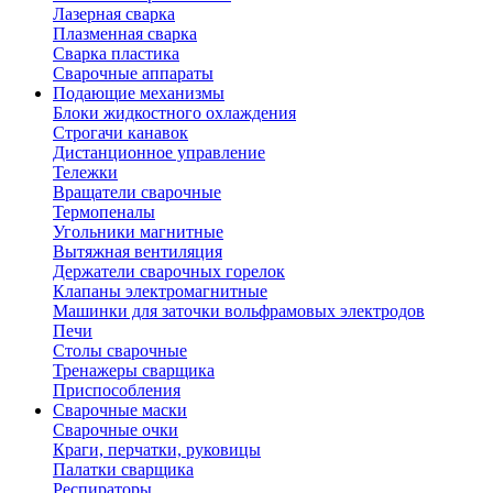
Лазерная сварка
Плазменная сварка
Сварка пластика
Сварочные аппараты
Подающие механизмы
Блоки жидкостного охлаждения
Строгачи канавок
Дистанционное управление
Тележки
Вращатели сварочные
Термопеналы
Угольники магнитные
Вытяжная вентиляция
Держатели сварочных горелок
Клапаны электромагнитные
Машинки для заточки вольфрамовых электродов
Печи
Столы сварочные
Тренажеры сварщика
Приспособления
Сварочные маски
Сварочные очки
Краги, перчатки, руковицы
Палатки сварщика
Респираторы