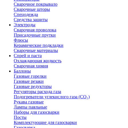
Сварочное покрывало
Сварочные шторы
Спецодежда
Средства защиты
Электроды
Сварочная проволока
Присадочные прутки
Флюсы
Керамические подкладки
Сварочные материалы
Спрей и паста
Охлаждающая жидкость
Сварочная химия
Баллоны
Газовые горелки
Газовые резаки
Газовые редукторы
Регуляторы расхода газа
Подогреватели углекислого газа (CO₂)
Рукава газовые
Лампы паяльные
Наборы для газосварки
Посты
Комплектующие для газосварки
Газосварка