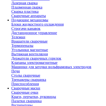
Лазерная сварка
Плазменная сварка
Сварка пластика
Сварочные аппараты
Подающие механизмы
Блоки жидкостного охлаждения
Строгачи канавок
Дистанционное управление
Тележки
Вращатели сварочные
Термопеналы
Угольники магнитные
Вытяжная вентиляция
Держатели сварочных горелок
Клапаны электромагнитные
Машинки для заточки вольфрамовых электродов
Печи
Столы сварочные
Тренажеры сварщика
Приспособления
Сварочные маски
Сварочные очки
Краги, перчатки, руковицы
Палатки сварщика
Респираторы