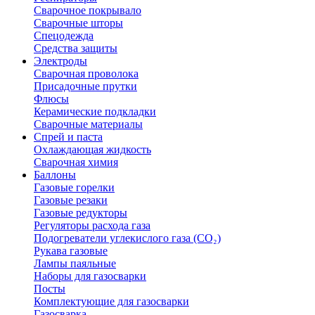
Сварочное покрывало
Сварочные шторы
Спецодежда
Средства защиты
Электроды
Сварочная проволока
Присадочные прутки
Флюсы
Керамические подкладки
Сварочные материалы
Спрей и паста
Охлаждающая жидкость
Сварочная химия
Баллоны
Газовые горелки
Газовые резаки
Газовые редукторы
Регуляторы расхода газа
Подогреватели углекислого газа (CO₂)
Рукава газовые
Лампы паяльные
Наборы для газосварки
Посты
Комплектующие для газосварки
Газосварка