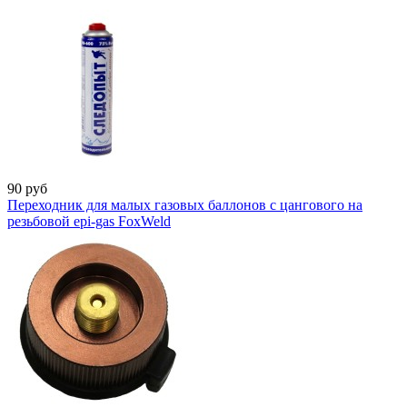
90
руб
Переходник для малых газовых баллонов с цангового на
резьбовой epi-gas FoxWeld